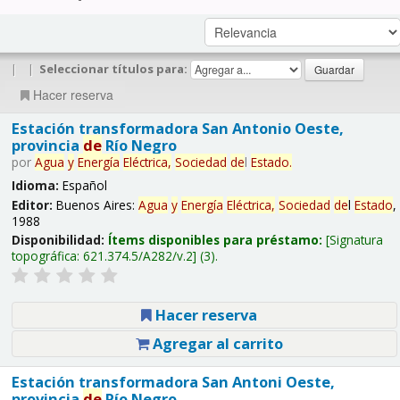
|
|
Seleccionar títulos para:
Hacer reserva
Estación transformadora San Antonio Oeste,
provincia
de
Río Negro
por
Agua
y
Energía
Eléctrica,
Sociedad
de
l
Estado
.
Idioma:
Español
Editor:
Buenos Aires:
Agua
y
Energía
Eléctrica,
Sociedad
de
l
Estado
,
1988
Disponibilidad:
Ítems disponibles para préstamo:
Signatura
topográfica:
621.374.5/A282/v.2
(3).
Hacer reserva
Agregar al carrito
Estación transformadora San Antoni Oeste,
provincia
de
Río Negro