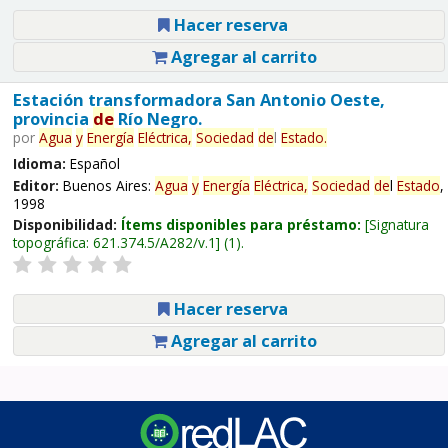
Hacer reserva
Agregar al carrito
Estación transformadora San Antonio Oeste,
provincia
de
Río Negro.
por
Agua
y
Energía
Eléctrica,
Sociedad
de
l
Estado
.
Idioma:
Español
Editor:
Buenos Aires:
Agua
y
Energía
Eléctrica,
Sociedad
de
l
Estado
,
1998
Disponibilidad:
Ítems disponibles para préstamo:
Signatura
topográfica:
621.374.5/A282/v.1
(1).
Hacer reserva
Agregar al carrito