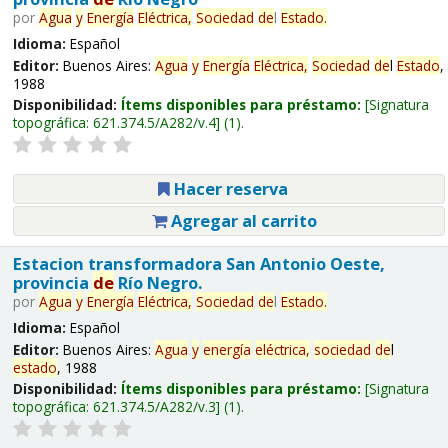
por
Agua
y
Energía
Eléctrica,
Sociedad
de
l
Estado
.
Idioma:
Español
Editor:
Buenos Aires:
Agua
y
Energía
Eléctrica,
Sociedad
de
l
Estado
,
1988
Disponibilidad:
Ítems disponibles para préstamo:
Signatura
topográfica:
621.374.5/A282/v.4
(1).
Hacer reserva
Agregar al carrito
Estacion transformadora San Antonio Oeste,
provincia
de
Río Negro.
por
Agua
y
Energía
Eléctrica,
Sociedad
de
l
Estado
.
Idioma:
Español
Editor:
Buenos Aires:
Agua
y
energía
eléctrica,
sociedad
de
l
estado
, 1988
Disponibilidad:
Ítems disponibles para préstamo:
Signatura
topográfica:
621.374.5/A282/v.3
(1).