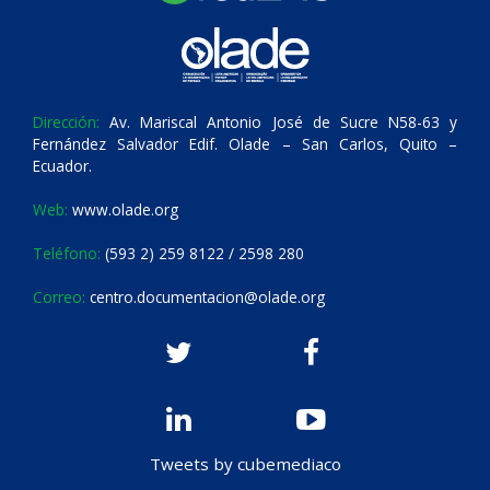
Dirección:
Av. Mariscal Antonio José de Sucre N58-63 y
Fernández Salvador Edif. Olade – San Carlos, Quito –
Ecuador.
Web:
www.olade.org
Teléfono:
(593 2) 259 8122 / 2598 280
Correo:
centro.documentacion@olade.org
Tweets by cubemediaco