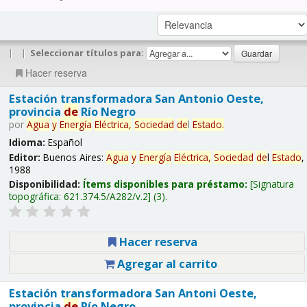
|
|
Seleccionar títulos para:
Hacer reserva
Estación transformadora San Antonio Oeste,
provincia
de
Río Negro
por
Agua
y
Energía
Eléctrica,
Sociedad
de
l
Estado
.
Idioma:
Español
Editor:
Buenos Aires:
Agua
y
Energía
Eléctrica,
Sociedad
de
l
Estado
,
1988
Disponibilidad:
Ítems disponibles para préstamo:
Signatura
topográfica:
621.374.5/A282/v.2
(3).
Hacer reserva
Agregar al carrito
Estación transformadora San Antoni Oeste,
provincia
de
Río Negro