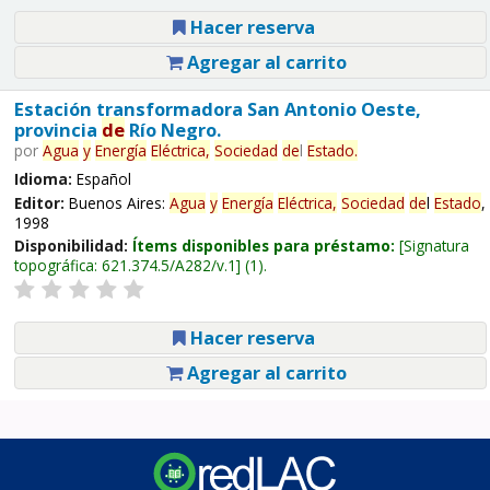
Hacer reserva
Agregar al carrito
Estación transformadora San Antonio Oeste,
provincia
de
Río Negro.
por
Agua
y
Energía
Eléctrica,
Sociedad
de
l
Estado
.
Idioma:
Español
Editor:
Buenos Aires:
Agua
y
Energía
Eléctrica,
Sociedad
de
l
Estado
,
1998
Disponibilidad:
Ítems disponibles para préstamo:
Signatura
topográfica:
621.374.5/A282/v.1
(1).
Hacer reserva
Agregar al carrito