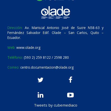
Dirección:
Av. Mariscal Antonio José de Sucre N58-63 y
Fernández Salvador Edif. Olade – San Carlos, Quito –
Ecuador.
Web:
www.olade.org
Teléfono:
(593 2) 259 8122 / 2598 280
Correo:
centro.documentacion@olade.org
Tweets by cubemediaco