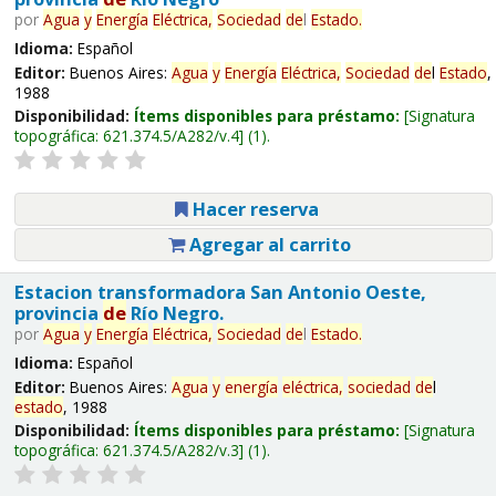
por
Agua
y
Energía
Eléctrica,
Sociedad
de
l
Estado
.
Idioma:
Español
Editor:
Buenos Aires:
Agua
y
Energía
Eléctrica,
Sociedad
de
l
Estado
,
1988
Disponibilidad:
Ítems disponibles para préstamo:
Signatura
topográfica:
621.374.5/A282/v.4
(1).
Hacer reserva
Agregar al carrito
Estacion transformadora San Antonio Oeste,
provincia
de
Río Negro.
por
Agua
y
Energía
Eléctrica,
Sociedad
de
l
Estado
.
Idioma:
Español
Editor:
Buenos Aires:
Agua
y
energía
eléctrica,
sociedad
de
l
estado
, 1988
Disponibilidad:
Ítems disponibles para préstamo:
Signatura
topográfica:
621.374.5/A282/v.3
(1).