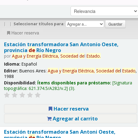
|
|
Seleccionar títulos para:
Hacer reserva
Estación transformadora San Antonio Oeste,
provincia
de
Río Negro
por
Agua
y
Energía
Eléctrica,
Sociedad
de
l
Estado
.
Idioma:
Español
Editor:
Buenos Aires:
Agua
y
Energía
Eléctrica,
Sociedad
de
l
Estado
,
1988
Disponibilidad:
Ítems disponibles para préstamo:
Signatura
topográfica:
621.374.5/A282/v.2
(3).
Hacer reserva
Agregar al carrito
Estación transformadora San Antoni Oeste,
provincia
de
Río Negro