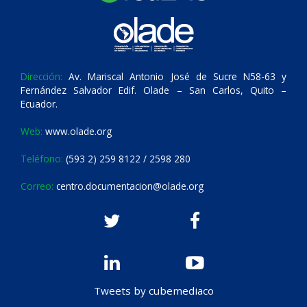
Dirección:
Av. Mariscal Antonio José de Sucre N58-63 y
Fernández Salvador Edif. Olade – San Carlos, Quito –
Ecuador.
Web:
www.olade.org
Teléfono:
(593 2) 259 8122 / 2598 280
Correo:
centro.documentacion@olade.org
Tweets by cubemediaco