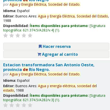
por
Agua
y
Energía
Eléctrica,
Sociedad
de
l
Estado
.
Idioma:
Español
Editor:
Buenos Aires:
Agua
y
Energía
Eléctrica,
Sociedad
de
l
Estado
,
1988
Disponibilidad:
Ítems disponibles para préstamo:
Signatura
topográfica:
621.374.5/A282/v.4
(1).
Hacer reserva
Agregar al carrito
Estacion transformadora San Antonio Oeste,
provincia
de
Río Negro.
por
Agua
y
Energía
Eléctrica,
Sociedad
de
l
Estado
.
Idioma:
Español
Editor:
Buenos Aires:
Agua
y
energía
eléctrica,
sociedad
de
l
estado
, 1988
Disponibilidad:
Ítems disponibles para préstamo:
Signatura
topográfica:
621.374.5/A282/v.3
(1).