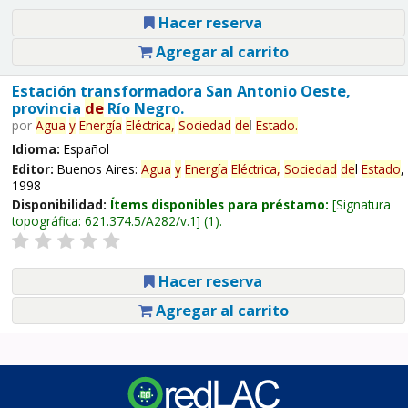
Hacer reserva
Agregar al carrito
Estación transformadora San Antonio Oeste,
provincia
de
Río Negro.
por
Agua
y
Energía
Eléctrica,
Sociedad
de
l
Estado
.
Idioma:
Español
Editor:
Buenos Aires:
Agua
y
Energía
Eléctrica,
Sociedad
de
l
Estado
,
1998
Disponibilidad:
Ítems disponibles para préstamo:
Signatura
topográfica:
621.374.5/A282/v.1
(1).
Hacer reserva
Agregar al carrito