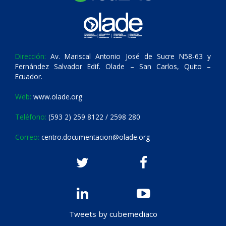
Dirección:
Av. Mariscal Antonio José de Sucre N58-63 y
Fernández Salvador Edif. Olade – San Carlos, Quito –
Ecuador.
Web:
www.olade.org
Teléfono:
(593 2) 259 8122 / 2598 280
Correo:
centro.documentacion@olade.org
Tweets by cubemediaco