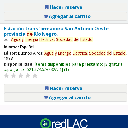
Hacer reserva
Agregar al carrito
Estación transformadora San Antonio Oeste,
provincia
de
Río Negro.
por
Agua
y
Energía
Eléctrica,
Sociedad
de
l
Estado
.
Idioma:
Español
Editor:
Buenos Aires:
Agua
y
Energía
Eléctrica,
Sociedad
de
l
Estado
,
1998
Disponibilidad:
Ítems disponibles para préstamo:
Signatura
topográfica:
621.374.5/A282/v.1
(1).
Hacer reserva
Agregar al carrito