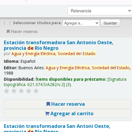
|
|
Seleccionar títulos para:
Hacer reserva
Estación transformadora San Antonio Oeste,
provincia
de
Río Negro
por
Agua
y
Energía
Eléctrica,
Sociedad
de
l
Estado
.
Idioma:
Español
Editor:
Buenos Aires:
Agua
y
Energía
Eléctrica,
Sociedad
de
l
Estado
,
1988
Disponibilidad:
Ítems disponibles para préstamo:
Signatura
topográfica:
621.374.5/A282/v.2
(3).
Hacer reserva
Agregar al carrito
Estación transformadora San Antoni Oeste,
provincia
de
Río Negro