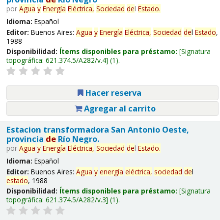
por
Agua
y
Energía
Eléctrica,
Sociedad
de
l
Estado
.
Idioma:
Español
Editor:
Buenos Aires:
Agua
y
Energía
Eléctrica,
Sociedad
de
l
Estado
,
1988
Disponibilidad:
Ítems disponibles para préstamo:
Signatura
topográfica:
621.374.5/A282/v.4
(1).
Hacer reserva
Agregar al carrito
Estacion transformadora San Antonio Oeste,
provincia
de
Río Negro.
por
Agua
y
Energía
Eléctrica,
Sociedad
de
l
Estado
.
Idioma:
Español
Editor:
Buenos Aires:
Agua
y
energía
eléctrica,
sociedad
de
l
estado
, 1988
Disponibilidad:
Ítems disponibles para préstamo:
Signatura
topográfica:
621.374.5/A282/v.3
(1).