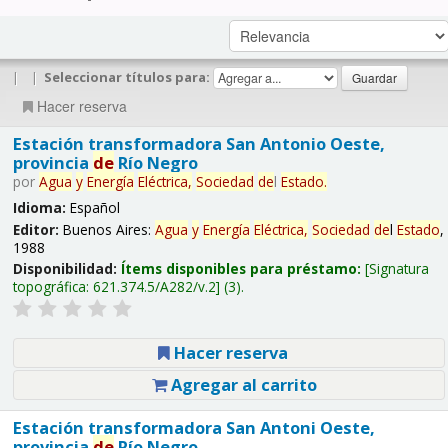
|
|
Seleccionar títulos para:
Hacer reserva
Estación transformadora San Antonio Oeste,
provincia
de
Río Negro
por
Agua
y
Energía
Eléctrica,
Sociedad
de
l
Estado
.
Idioma:
Español
Editor:
Buenos Aires:
Agua
y
Energía
Eléctrica,
Sociedad
de
l
Estado
,
1988
Disponibilidad:
Ítems disponibles para préstamo:
Signatura
topográfica:
621.374.5/A282/v.2
(3).
Hacer reserva
Agregar al carrito
Estación transformadora San Antoni Oeste,
provincia
de
Río Negro