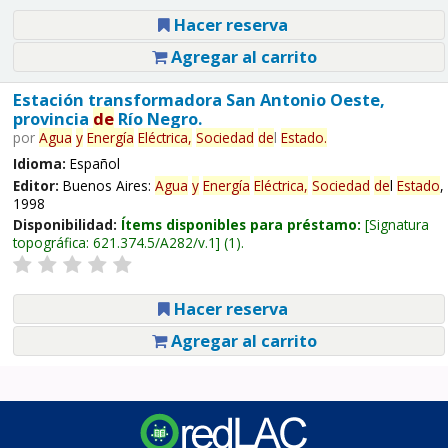
Hacer reserva
Agregar al carrito
Estación transformadora San Antonio Oeste,
provincia
de
Río Negro.
por
Agua
y
Energía
Eléctrica,
Sociedad
de
l
Estado
.
Idioma:
Español
Editor:
Buenos Aires:
Agua
y
Energía
Eléctrica,
Sociedad
de
l
Estado
,
1998
Disponibilidad:
Ítems disponibles para préstamo:
Signatura
topográfica:
621.374.5/A282/v.1
(1).
Hacer reserva
Agregar al carrito