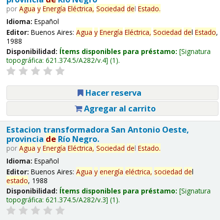
por
Agua
y
Energía
Eléctrica,
Sociedad
de
l
Estado
.
Idioma:
Español
Editor:
Buenos Aires:
Agua
y
Energía
Eléctrica,
Sociedad
de
l
Estado
,
1988
Disponibilidad:
Ítems disponibles para préstamo:
Signatura
topográfica:
621.374.5/A282/v.4
(1).
Hacer reserva
Agregar al carrito
Estacion transformadora San Antonio Oeste,
provincia
de
Río Negro.
por
Agua
y
Energía
Eléctrica,
Sociedad
de
l
Estado
.
Idioma:
Español
Editor:
Buenos Aires:
Agua
y
energía
eléctrica,
sociedad
de
l
estado
, 1988
Disponibilidad:
Ítems disponibles para préstamo:
Signatura
topográfica:
621.374.5/A282/v.3
(1).