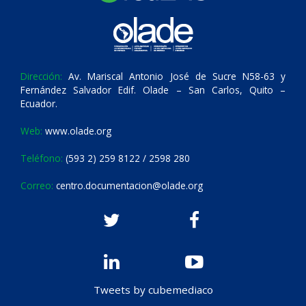
Dirección:
Av. Mariscal Antonio José de Sucre N58-63 y
Fernández Salvador Edif. Olade – San Carlos, Quito –
Ecuador.
Web:
www.olade.org
Teléfono:
(593 2) 259 8122 / 2598 280
Correo:
centro.documentacion@olade.org
Tweets by cubemediaco