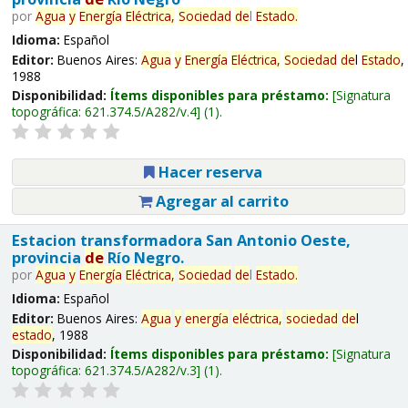
por
Agua
y
Energía
Eléctrica,
Sociedad
de
l
Estado
.
Idioma:
Español
Editor:
Buenos Aires:
Agua
y
Energía
Eléctrica,
Sociedad
de
l
Estado
,
1988
Disponibilidad:
Ítems disponibles para préstamo:
Signatura
topográfica:
621.374.5/A282/v.4
(1).
Hacer reserva
Agregar al carrito
Estacion transformadora San Antonio Oeste,
provincia
de
Río Negro.
por
Agua
y
Energía
Eléctrica,
Sociedad
de
l
Estado
.
Idioma:
Español
Editor:
Buenos Aires:
Agua
y
energía
eléctrica,
sociedad
de
l
estado
, 1988
Disponibilidad:
Ítems disponibles para préstamo:
Signatura
topográfica:
621.374.5/A282/v.3
(1).