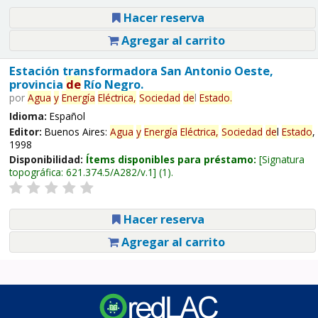
Hacer reserva
Agregar al carrito
Estación transformadora San Antonio Oeste,
provincia
de
Río Negro.
por
Agua
y
Energía
Eléctrica,
Sociedad
de
l
Estado
.
Idioma:
Español
Editor:
Buenos Aires:
Agua
y
Energía
Eléctrica,
Sociedad
de
l
Estado
,
1998
Disponibilidad:
Ítems disponibles para préstamo:
Signatura
topográfica:
621.374.5/A282/v.1
(1).
Hacer reserva
Agregar al carrito