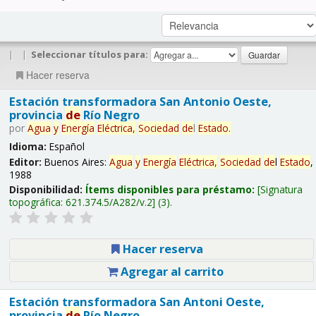
|
|
Seleccionar títulos para:
Hacer reserva
Estación transformadora San Antonio Oeste,
provincia
de
Río Negro
por
Agua
y
Energía
Eléctrica,
Sociedad
de
l
Estado
.
Idioma:
Español
Editor:
Buenos Aires:
Agua
y
Energía
Eléctrica,
Sociedad
de
l
Estado
,
1988
Disponibilidad:
Ítems disponibles para préstamo:
Signatura
topográfica:
621.374.5/A282/v.2
(3).
Hacer reserva
Agregar al carrito
Estación transformadora San Antoni Oeste,
provincia
de
Río Negro