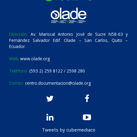
Dirección:
Av. Mariscal Antonio José de Sucre N58-63 y
Fernández Salvador Edif. Olade – San Carlos, Quito –
Ecuador.
Web:
www.olade.org
Teléfono:
(593 2) 259 8122 / 2598 280
Correo:
centro.documentacion@olade.org
Tweets by cubemediaco