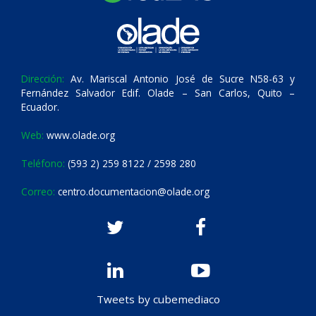
Dirección:
Av. Mariscal Antonio José de Sucre N58-63 y
Fernández Salvador Edif. Olade – San Carlos, Quito –
Ecuador.
Web:
www.olade.org
Teléfono:
(593 2) 259 8122 / 2598 280
Correo:
centro.documentacion@olade.org
Tweets by cubemediaco