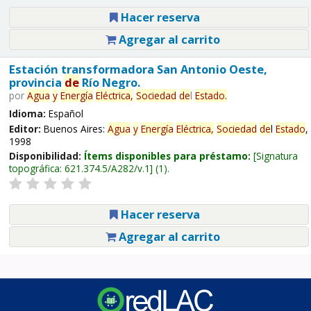
Hacer reserva
Agregar al carrito
Estación transformadora San Antonio Oeste,
provincia
de
Río Negro.
por
Agua
y
Energía
Eléctrica,
Sociedad
de
l
Estado
.
Idioma:
Español
Editor:
Buenos Aires:
Agua
y
Energía
Eléctrica,
Sociedad
de
l
Estado
,
1998
Disponibilidad:
Ítems disponibles para préstamo:
Signatura
topográfica:
621.374.5/A282/v.1
(1).
Hacer reserva
Agregar al carrito