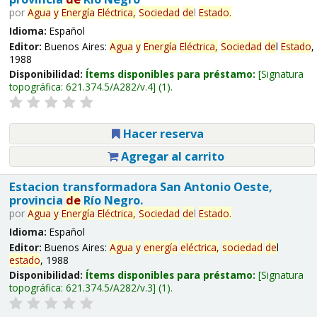
por
Agua
y
Energía
Eléctrica,
Sociedad
de
l
Estado
.
Idioma:
Español
Editor:
Buenos Aires:
Agua
y
Energía
Eléctrica,
Sociedad
de
l
Estado
,
1988
Disponibilidad:
Ítems disponibles para préstamo:
Signatura
topográfica:
621.374.5/A282/v.4
(1).
Hacer reserva
Agregar al carrito
Estacion transformadora San Antonio Oeste,
provincia
de
Río Negro.
por
Agua
y
Energía
Eléctrica,
Sociedad
de
l
Estado
.
Idioma:
Español
Editor:
Buenos Aires:
Agua
y
energía
eléctrica,
sociedad
de
l
estado
, 1988
Disponibilidad:
Ítems disponibles para préstamo:
Signatura
topográfica:
621.374.5/A282/v.3
(1).