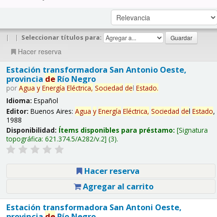
|
|
Seleccionar títulos para:
Hacer reserva
Estación transformadora San Antonio Oeste,
provincia
de
Río Negro
por
Agua
y
Energía
Eléctrica,
Sociedad
de
l
Estado
.
Idioma:
Español
Editor:
Buenos Aires:
Agua
y
Energía
Eléctrica,
Sociedad
de
l
Estado
,
1988
Disponibilidad:
Ítems disponibles para préstamo:
Signatura
topográfica:
621.374.5/A282/v.2
(3).
Hacer reserva
Agregar al carrito
Estación transformadora San Antoni Oeste,
provincia
de
Río Negro