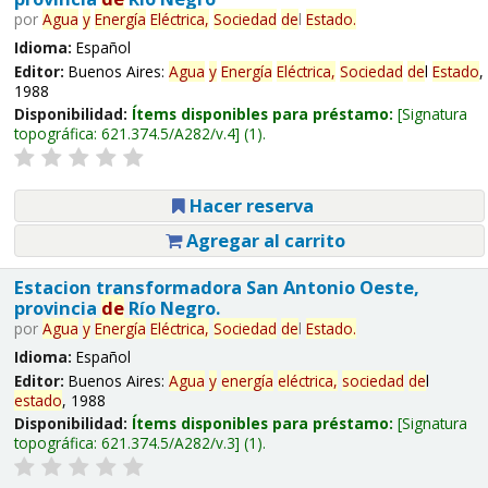
por
Agua
y
Energía
Eléctrica,
Sociedad
de
l
Estado
.
Idioma:
Español
Editor:
Buenos Aires:
Agua
y
Energía
Eléctrica,
Sociedad
de
l
Estado
,
1988
Disponibilidad:
Ítems disponibles para préstamo:
Signatura
topográfica:
621.374.5/A282/v.4
(1).
Hacer reserva
Agregar al carrito
Estacion transformadora San Antonio Oeste,
provincia
de
Río Negro.
por
Agua
y
Energía
Eléctrica,
Sociedad
de
l
Estado
.
Idioma:
Español
Editor:
Buenos Aires:
Agua
y
energía
eléctrica,
sociedad
de
l
estado
, 1988
Disponibilidad:
Ítems disponibles para préstamo:
Signatura
topográfica:
621.374.5/A282/v.3
(1).