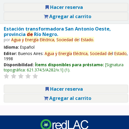
Hacer reserva
Agregar al carrito
Estación transformadora San Antonio Oeste,
provincia
de
Río Negro.
por
Agua
y
Energía
Eléctrica,
Sociedad
de
l
Estado
.
Idioma:
Español
Editor:
Buenos Aires:
Agua
y
Energía
Eléctrica,
Sociedad
de
l
Estado
,
1998
Disponibilidad:
Ítems disponibles para préstamo:
Signatura
topográfica:
621.374.5/A282/v.1
(1).
Hacer reserva
Agregar al carrito