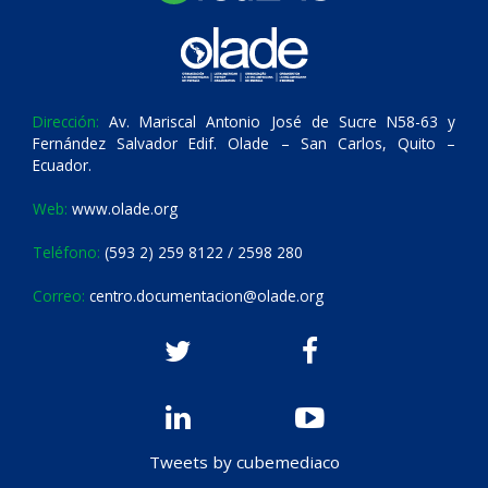
Dirección:
Av. Mariscal Antonio José de Sucre N58-63 y
Fernández Salvador Edif. Olade – San Carlos, Quito –
Ecuador.
Web:
www.olade.org
Teléfono:
(593 2) 259 8122 / 2598 280
Correo:
centro.documentacion@olade.org
Tweets by cubemediaco