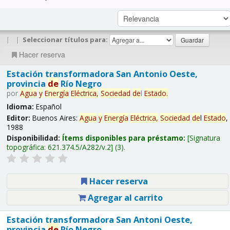
|
|
Seleccionar títulos para:
Hacer reserva
Estación transformadora San Antonio Oeste,
provincia
de
Río Negro
por
Agua
y
Energía
Eléctrica,
Sociedad
de
l
Estado
.
Idioma:
Español
Editor:
Buenos Aires:
Agua
y
Energía
Eléctrica,
Sociedad
de
l
Estado
,
1988
Disponibilidad:
Ítems disponibles para préstamo:
Signatura
topográfica:
621.374.5/A282/v.2
(3).
Hacer reserva
Agregar al carrito
Estación transformadora San Antoni Oeste,
provincia
de
Río Negro