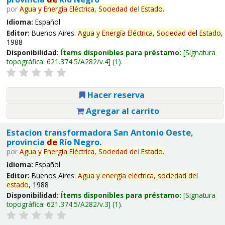
por
Agua
y
Energía
Eléctrica,
Sociedad
de
l
Estado
.
Idioma:
Español
Editor:
Buenos Aires:
Agua
y
Energía
Eléctrica,
Sociedad
de
l
Estado
,
1988
Disponibilidad:
Ítems disponibles para préstamo:
Signatura
topográfica:
621.374.5/A282/v.4
(1).
Hacer reserva
Agregar al carrito
Estacion transformadora San Antonio Oeste,
provincia
de
Río Negro.
por
Agua
y
Energía
Eléctrica,
Sociedad
de
l
Estado
.
Idioma:
Español
Editor:
Buenos Aires:
Agua
y
energía
eléctrica,
sociedad
de
l
estado
, 1988
Disponibilidad:
Ítems disponibles para préstamo:
Signatura
topográfica:
621.374.5/A282/v.3
(1).