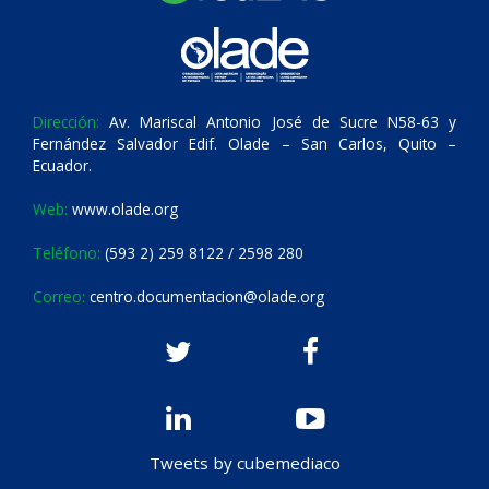
Dirección:
Av. Mariscal Antonio José de Sucre N58-63 y
Fernández Salvador Edif. Olade – San Carlos, Quito –
Ecuador.
Web:
www.olade.org
Teléfono:
(593 2) 259 8122 / 2598 280
Correo:
centro.documentacion@olade.org
Tweets by cubemediaco