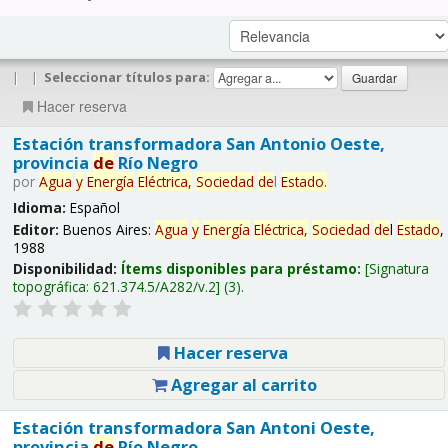
|
|
Seleccionar títulos para:
Hacer reserva
Estación transformadora San Antonio Oeste,
provincia
de
Río Negro
por
Agua
y
Energía
Eléctrica,
Sociedad
de
l
Estado
.
Idioma:
Español
Editor:
Buenos Aires:
Agua
y
Energía
Eléctrica,
Sociedad
de
l
Estado
,
1988
Disponibilidad:
Ítems disponibles para préstamo:
Signatura
topográfica:
621.374.5/A282/v.2
(3).
Hacer reserva
Agregar al carrito
Estación transformadora San Antoni Oeste,
provincia
de
Río Negro