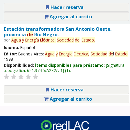
Hacer reserva
Agregar al carrito
Estación transformadora San Antonio Oeste,
provincia
de
Río Negro.
por
Agua
y
Energía
Eléctrica,
Sociedad
de
l
Estado
.
Idioma:
Español
Editor:
Buenos Aires:
Agua
y
Energía
Eléctrica,
Sociedad
de
l
Estado
,
1998
Disponibilidad:
Ítems disponibles para préstamo:
Signatura
topográfica:
621.374.5/A282/v.1
(1).
Hacer reserva
Agregar al carrito