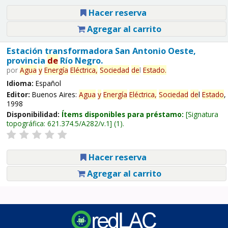
Hacer reserva
Agregar al carrito
Estación transformadora San Antonio Oeste,
provincia
de
Río Negro.
por
Agua
y
Energía
Eléctrica,
Sociedad
de
l
Estado
.
Idioma:
Español
Editor:
Buenos Aires:
Agua
y
Energía
Eléctrica,
Sociedad
de
l
Estado
,
1998
Disponibilidad:
Ítems disponibles para préstamo:
Signatura
topográfica:
621.374.5/A282/v.1
(1).
Hacer reserva
Agregar al carrito