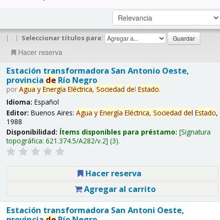
|
|
Seleccionar títulos para:
Hacer reserva
Estación transformadora San Antonio Oeste,
provincia
de
Río Negro
por
Agua
y
Energía
Eléctrica,
Sociedad
de
l
Estado
.
Idioma:
Español
Editor:
Buenos Aires:
Agua
y
Energía
Eléctrica,
Sociedad
de
l
Estado
,
1988
Disponibilidad:
Ítems disponibles para préstamo:
Signatura
topográfica:
621.374.5/A282/v.2
(3).
Hacer reserva
Agregar al carrito
Estación transformadora San Antoni Oeste,
provincia
de
Río Negro