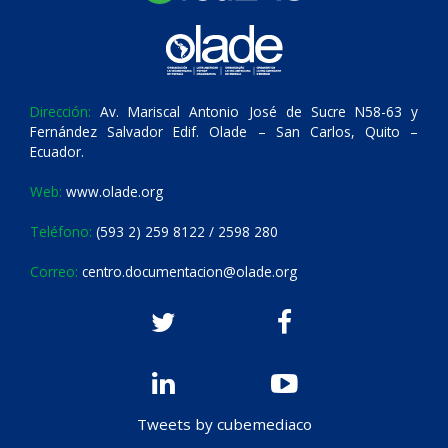
Dirección:
Av. Mariscal Antonio José de Sucre N58-63 y
Fernández Salvador Edif. Olade – San Carlos, Quito –
Ecuador.
Web:
www.olade.org
Teléfono:
(593 2) 259 8122 / 2598 280
Correo:
centro.documentacion@olade.org
Tweets by cubemediaco