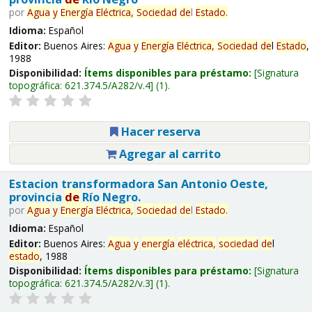
por
Agua
y
Energía
Eléctrica,
Sociedad
de
l
Estado
.
Idioma:
Español
Editor:
Buenos Aires:
Agua
y
Energía
Eléctrica,
Sociedad
de
l
Estado
,
1988
Disponibilidad:
Ítems disponibles para préstamo:
Signatura
topográfica:
621.374.5/A282/v.4
(1).
Hacer reserva
Agregar al carrito
Estacion transformadora San Antonio Oeste,
provincia
de
Río Negro.
por
Agua
y
Energía
Eléctrica,
Sociedad
de
l
Estado
.
Idioma:
Español
Editor:
Buenos Aires:
Agua
y
energía
eléctrica,
sociedad
de
l
estado
, 1988
Disponibilidad:
Ítems disponibles para préstamo:
Signatura
topográfica:
621.374.5/A282/v.3
(1).