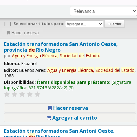
|
|
Seleccionar títulos para:
Hacer reserva
Estación transformadora San Antonio Oeste,
provincia
de
Río Negro
por
Agua
y
Energía
Eléctrica,
Sociedad
de
l
Estado
.
Idioma:
Español
Editor:
Buenos Aires:
Agua
y
Energía
Eléctrica,
Sociedad
de
l
Estado
,
1988
Disponibilidad:
Ítems disponibles para préstamo:
Signatura
topográfica:
621.374.5/A282/v.2
(3).
Hacer reserva
Agregar al carrito
Estación transformadora San Antoni Oeste,
provincia
de
Río Negro