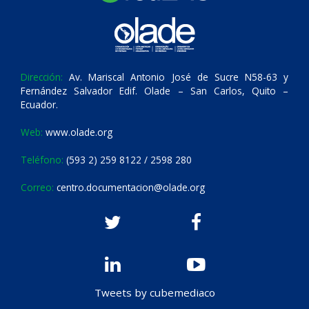
Dirección:
Av. Mariscal Antonio José de Sucre N58-63 y
Fernández Salvador Edif. Olade – San Carlos, Quito –
Ecuador.
Web:
www.olade.org
Teléfono:
(593 2) 259 8122 / 2598 280
Correo:
centro.documentacion@olade.org
Tweets by cubemediaco