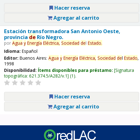
Hacer reserva
Agregar al carrito
Estación transformadora San Antonio Oeste,
provincia
de
Río Negro.
por
Agua
y
Energía
Eléctrica,
Sociedad
de
l
Estado
.
Idioma:
Español
Editor:
Buenos Aires:
Agua
y
Energía
Eléctrica,
Sociedad
de
l
Estado
,
1998
Disponibilidad:
Ítems disponibles para préstamo:
Signatura
topográfica:
621.374.5/A282/v.1
(1).
Hacer reserva
Agregar al carrito