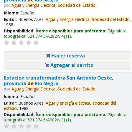
por
Agua
y
Energía
Eléctrica,
Sociedad
de
l
Estado
.
Idioma:
Español
Editor:
Buenos Aires:
Agua
y
Energía
Eléctrica,
Sociedad
de
l
Estado
,
1988
Disponibilidad:
Ítems disponibles para préstamo:
Signatura
topográfica:
621.374.5/A282/v.4
(1).
Hacer reserva
Agregar al carrito
Estacion transformadora San Antonio Oeste,
provincia
de
Río Negro.
por
Agua
y
Energía
Eléctrica,
Sociedad
de
l
Estado
.
Idioma:
Español
Editor:
Buenos Aires:
Agua
y
energía
eléctrica,
sociedad
de
l
estado
, 1988
Disponibilidad:
Ítems disponibles para préstamo:
Signatura
topográfica:
621.374.5/A282/v.3
(1).