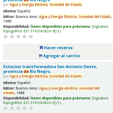
por
Agua
y
Energía
Eléctrica,
Sociedad
de
l
Estado
.
Idioma:
Español
Editor:
Buenos Aires:
Agua
y
Energía
Eléctrica,
Sociedad
de
l
Estado
,
1988
Disponibilidad:
Ítems disponibles para préstamo:
Signatura
topográfica:
621.374.5/A282/v.4
(1).
Hacer reserva
Agregar al carrito
Estacion transformadora San Antonio Oeste,
provincia
de
Río Negro.
por
Agua
y
Energía
Eléctrica,
Sociedad
de
l
Estado
.
Idioma:
Español
Editor:
Buenos Aires:
Agua
y
energía
eléctrica,
sociedad
de
l
estado
, 1988
Disponibilidad:
Ítems disponibles para préstamo:
Signatura
topográfica:
621.374.5/A282/v.3
(1).