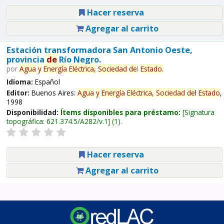
Hacer reserva
Agregar al carrito
Estación transformadora San Antonio Oeste,
provincia
de
Río Negro.
por
Agua
y
Energía
Eléctrica,
Sociedad
de
l
Estado
.
Idioma:
Español
Editor:
Buenos Aires:
Agua
y
Energía
Eléctrica,
Sociedad
de
l
Estado
,
1998
Disponibilidad:
Ítems disponibles para préstamo:
Signatura
topográfica:
621.374.5/A282/v.1
(1).
Hacer reserva
Agregar al carrito