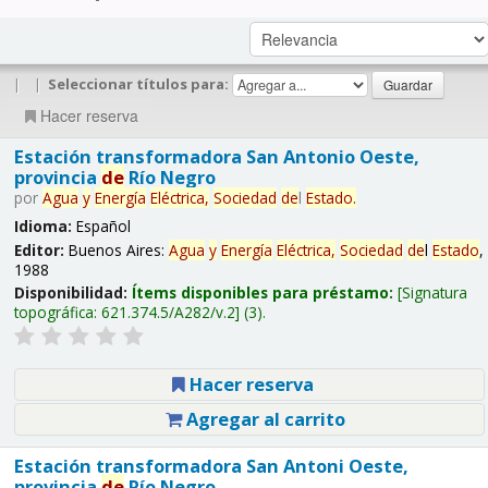
|
|
Seleccionar títulos para:
Hacer reserva
Estación transformadora San Antonio Oeste,
provincia
de
Río Negro
por
Agua
y
Energía
Eléctrica,
Sociedad
de
l
Estado
.
Idioma:
Español
Editor:
Buenos Aires:
Agua
y
Energía
Eléctrica,
Sociedad
de
l
Estado
,
1988
Disponibilidad:
Ítems disponibles para préstamo:
Signatura
topográfica:
621.374.5/A282/v.2
(3).
Hacer reserva
Agregar al carrito
Estación transformadora San Antoni Oeste,
provincia
de
Río Negro