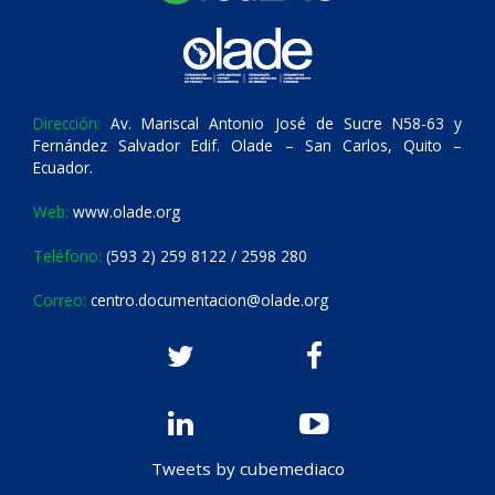
Dirección:
Av. Mariscal Antonio José de Sucre N58-63 y
Fernández Salvador Edif. Olade – San Carlos, Quito –
Ecuador.
Web:
www.olade.org
Teléfono:
(593 2) 259 8122 / 2598 280
Correo:
centro.documentacion@olade.org
Tweets by cubemediaco