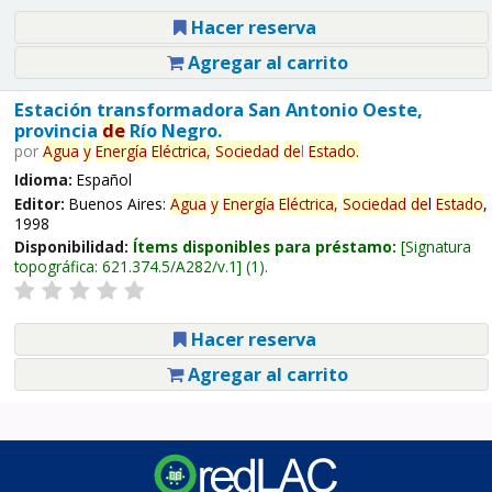
Hacer reserva
Agregar al carrito
Estación transformadora San Antonio Oeste,
provincia
de
Río Negro.
por
Agua
y
Energía
Eléctrica,
Sociedad
de
l
Estado
.
Idioma:
Español
Editor:
Buenos Aires:
Agua
y
Energía
Eléctrica,
Sociedad
de
l
Estado
,
1998
Disponibilidad:
Ítems disponibles para préstamo:
Signatura
topográfica:
621.374.5/A282/v.1
(1).
Hacer reserva
Agregar al carrito