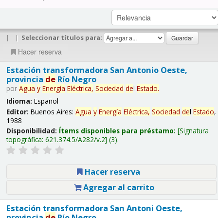
|
|
Seleccionar títulos para:
Hacer reserva
Estación transformadora San Antonio Oeste,
provincia
de
Río Negro
por
Agua
y
Energía
Eléctrica,
Sociedad
de
l
Estado
.
Idioma:
Español
Editor:
Buenos Aires:
Agua
y
Energía
Eléctrica,
Sociedad
de
l
Estado
,
1988
Disponibilidad:
Ítems disponibles para préstamo:
Signatura
topográfica:
621.374.5/A282/v.2
(3).
Hacer reserva
Agregar al carrito
Estación transformadora San Antoni Oeste,
provincia
de
Río Negro