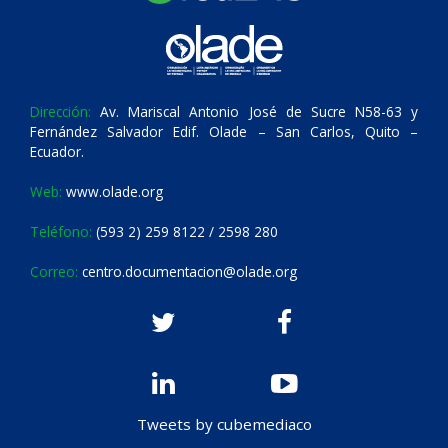
Dirección:
Av. Mariscal Antonio José de Sucre N58-63 y
Fernández Salvador Edif. Olade – San Carlos, Quito –
Ecuador.
Web:
www.olade.org
Teléfono:
(593 2) 259 8122 / 2598 280
Correo:
centro.documentacion@olade.org
Tweets by cubemediaco