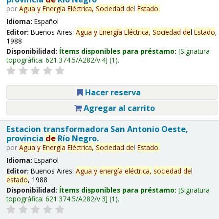
por
Agua
y
Energía
Eléctrica,
Sociedad
de
l
Estado
.
Idioma:
Español
Editor:
Buenos Aires:
Agua
y
Energía
Eléctrica,
Sociedad
de
l
Estado
,
1988
Disponibilidad:
Ítems disponibles para préstamo:
Signatura
topográfica:
621.374.5/A282/v.4
(1).
Hacer reserva
Agregar al carrito
Estacion transformadora San Antonio Oeste,
provincia
de
Río Negro.
por
Agua
y
Energía
Eléctrica,
Sociedad
de
l
Estado
.
Idioma:
Español
Editor:
Buenos Aires:
Agua
y
energía
eléctrica,
sociedad
de
l
estado
, 1988
Disponibilidad:
Ítems disponibles para préstamo:
Signatura
topográfica:
621.374.5/A282/v.3
(1).