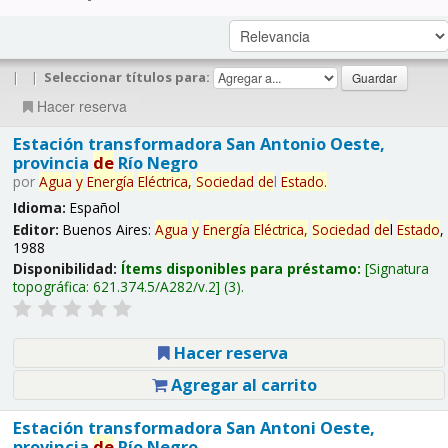
|
|
Seleccionar títulos para:
Hacer reserva
Estación transformadora San Antonio Oeste,
provincia
de
Río Negro
por
Agua
y
Energía
Eléctrica,
Sociedad
de
l
Estado
.
Idioma:
Español
Editor:
Buenos Aires:
Agua
y
Energía
Eléctrica,
Sociedad
de
l
Estado
,
1988
Disponibilidad:
Ítems disponibles para préstamo:
Signatura
topográfica:
621.374.5/A282/v.2
(3).
Hacer reserva
Agregar al carrito
Estación transformadora San Antoni Oeste,
provincia
de
Río Negro