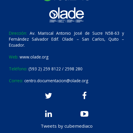
Dirección:
Av. Mariscal Antonio José de Sucre N58-63 y
Fernández Salvador Edif. Olade – San Carlos, Quito –
Ecuador.
Web:
www.olade.org
Teléfono:
(593 2) 259 8122 / 2598 280
Correo:
centro.documentacion@olade.org
Tweets by cubemediaco