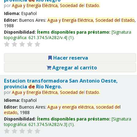
por
Agua
y
Energía
Eléctrica,
Sociedad
de
l
Estado
.
Idioma:
Español
Editor:
Buenos Aires:
Agua
y
Energía
Eléctrica,
Sociedad
de
l
Estado
,
1988
Disponibilidad:
Ítems disponibles para préstamo:
Signatura
topográfica:
621.374.5/A282/v.4
(1).
Hacer reserva
Agregar al carrito
Estacion transformadora San Antonio Oeste,
provincia
de
Río Negro.
por
Agua
y
Energía
Eléctrica,
Sociedad
de
l
Estado
.
Idioma:
Español
Editor:
Buenos Aires:
Agua
y
energía
eléctrica,
sociedad
de
l
estado
, 1988
Disponibilidad:
Ítems disponibles para préstamo:
Signatura
topográfica:
621.374.5/A282/v.3
(1).