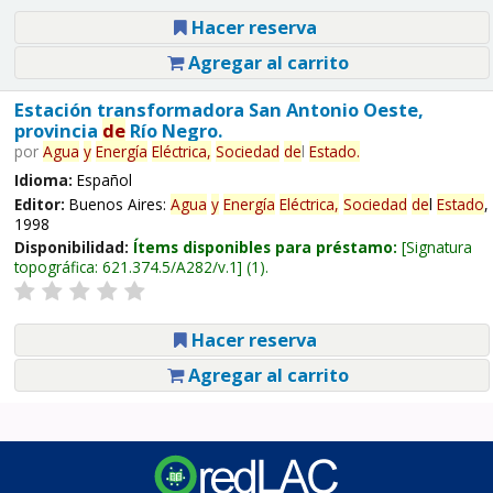
Hacer reserva
Agregar al carrito
Estación transformadora San Antonio Oeste,
provincia
de
Río Negro.
por
Agua
y
Energía
Eléctrica,
Sociedad
de
l
Estado
.
Idioma:
Español
Editor:
Buenos Aires:
Agua
y
Energía
Eléctrica,
Sociedad
de
l
Estado
,
1998
Disponibilidad:
Ítems disponibles para préstamo:
Signatura
topográfica:
621.374.5/A282/v.1
(1).
Hacer reserva
Agregar al carrito