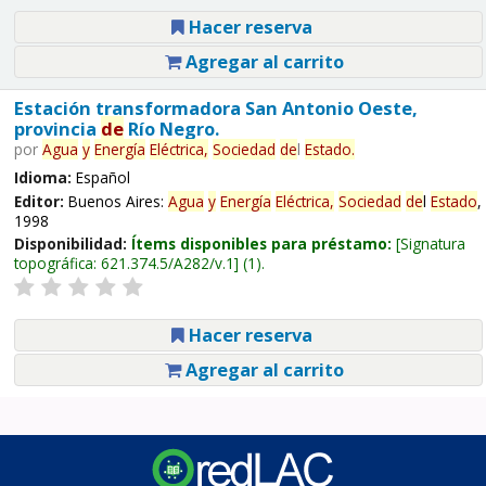
Hacer reserva
Agregar al carrito
Estación transformadora San Antonio Oeste,
provincia
de
Río Negro.
por
Agua
y
Energía
Eléctrica,
Sociedad
de
l
Estado
.
Idioma:
Español
Editor:
Buenos Aires:
Agua
y
Energía
Eléctrica,
Sociedad
de
l
Estado
,
1998
Disponibilidad:
Ítems disponibles para préstamo:
Signatura
topográfica:
621.374.5/A282/v.1
(1).
Hacer reserva
Agregar al carrito