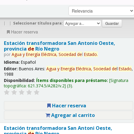
|
|
Seleccionar títulos para:
Hacer reserva
Estación transformadora San Antonio Oeste,
provincia
de
Río Negro
por
Agua
y
Energía
Eléctrica,
Sociedad
de
l
Estado
.
Idioma:
Español
Editor:
Buenos Aires:
Agua
y
Energía
Eléctrica,
Sociedad
de
l
Estado
,
1988
Disponibilidad:
Ítems disponibles para préstamo:
Signatura
topográfica:
621.374.5/A282/v.2
(3).
Hacer reserva
Agregar al carrito
Estación transformadora San Antoni Oeste,
provincia
de
Río Negro