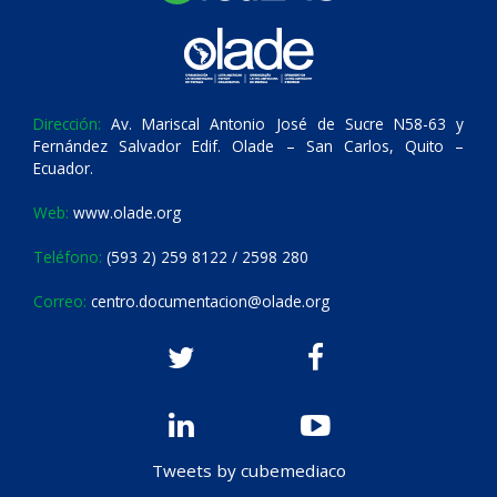
Dirección:
Av. Mariscal Antonio José de Sucre N58-63 y
Fernández Salvador Edif. Olade – San Carlos, Quito –
Ecuador.
Web:
www.olade.org
Teléfono:
(593 2) 259 8122 / 2598 280
Correo:
centro.documentacion@olade.org
Tweets by cubemediaco