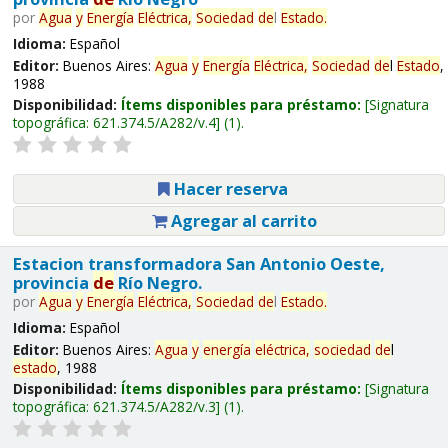
por
Agua
y
Energía
Eléctrica,
Sociedad
de
l
Estado
.
Idioma:
Español
Editor:
Buenos Aires:
Agua
y
Energía
Eléctrica,
Sociedad
de
l
Estado
,
1988
Disponibilidad:
Ítems disponibles para préstamo:
Signatura
topográfica:
621.374.5/A282/v.4
(1).
Hacer reserva
Agregar al carrito
Estacion transformadora San Antonio Oeste,
provincia
de
Río Negro.
por
Agua
y
Energía
Eléctrica,
Sociedad
de
l
Estado
.
Idioma:
Español
Editor:
Buenos Aires:
Agua
y
energía
eléctrica,
sociedad
de
l
estado
, 1988
Disponibilidad:
Ítems disponibles para préstamo:
Signatura
topográfica:
621.374.5/A282/v.3
(1).