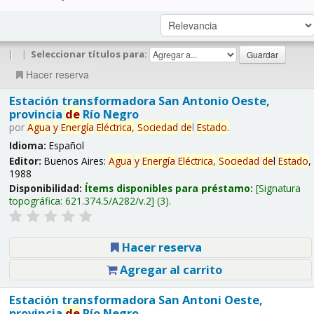
|
|
Seleccionar títulos para:
Hacer reserva
Estación transformadora San Antonio Oeste,
provincia
de
Río Negro
por
Agua
y
Energía
Eléctrica,
Sociedad
de
l
Estado
.
Idioma:
Español
Editor:
Buenos Aires:
Agua
y
Energía
Eléctrica,
Sociedad
de
l
Estado
,
1988
Disponibilidad:
Ítems disponibles para préstamo:
Signatura
topográfica:
621.374.5/A282/v.2
(3).
Hacer reserva
Agregar al carrito
Estación transformadora San Antoni Oeste,
provincia
de
Río Negro