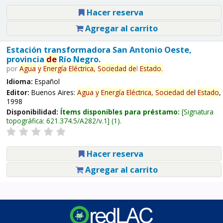
Hacer reserva
Agregar al carrito
Estación transformadora San Antonio Oeste,
provincia
de
Río Negro.
por
Agua
y
Energía
Eléctrica,
Sociedad
de
l
Estado
.
Idioma:
Español
Editor:
Buenos Aires:
Agua
y
Energía
Eléctrica,
Sociedad
de
l
Estado
,
1998
Disponibilidad:
Ítems disponibles para préstamo:
Signatura
topográfica:
621.374.5/A282/v.1
(1).
Hacer reserva
Agregar al carrito