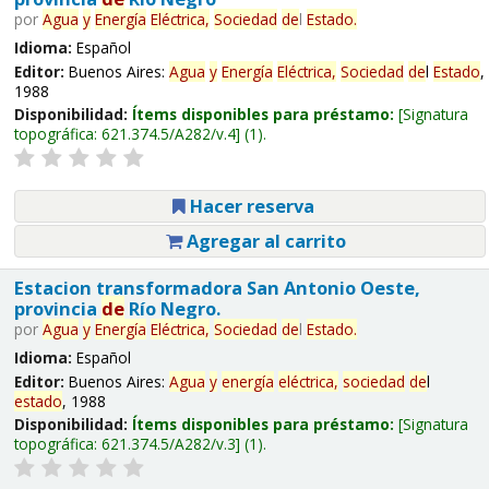
por
Agua
y
Energía
Eléctrica,
Sociedad
de
l
Estado
.
Idioma:
Español
Editor:
Buenos Aires:
Agua
y
Energía
Eléctrica,
Sociedad
de
l
Estado
,
1988
Disponibilidad:
Ítems disponibles para préstamo:
Signatura
topográfica:
621.374.5/A282/v.4
(1).
Hacer reserva
Agregar al carrito
Estacion transformadora San Antonio Oeste,
provincia
de
Río Negro.
por
Agua
y
Energía
Eléctrica,
Sociedad
de
l
Estado
.
Idioma:
Español
Editor:
Buenos Aires:
Agua
y
energía
eléctrica,
sociedad
de
l
estado
, 1988
Disponibilidad:
Ítems disponibles para préstamo:
Signatura
topográfica:
621.374.5/A282/v.3
(1).