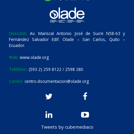
Dirección:
Av. Mariscal Antonio José de Sucre N58-63 y
Fernández Salvador Edif. Olade – San Carlos, Quito –
Ecuador.
Web:
www.olade.org
Teléfono:
(593 2) 259 8122 / 2598 280
Correo:
centro.documentacion@olade.org
Tweets by cubemediaco