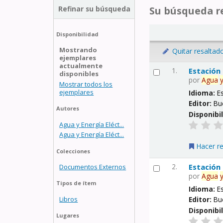
Refinar su búsqueda
Su búsqueda re
Disponibilidad
Mostrando
Quitar resaltad
ejemplares
actualmente
1.
Estación
disponibles
por
Agua
Mostrar todos los
ejemplares
Idioma:
E
Editor:
Bu
Autores
Disponibi
Agua y Energía Eléct...
Agua y Energía Eléct...
Hacer r
Colecciones
2.
Estación
Documentos Externos
por
Agua
Tipos de ítem
Idioma:
E
Libros
Editor:
Bu
Disponibi
Lugares