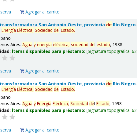
eserva
Agregar al carrito
 transformadora San Antonio Oeste, provincia
de
Río Negro
y
Energía
Eléctrica,
Sociedad
de
l
Estado
.
spañol
enos Aires:
Agua
y
energía
eléctrica,
sociedad
de
l
estado
, 1988
lidad:
Ítems disponibles para préstamo:
Signatura topográfica:
62
eserva
Agregar al carrito
 transformadora San Antonio Oeste, provincia
de
Río Negro
y
Energía
Eléctrica,
Sociedad
de
l
Estado
.
spañol
enos Aires:
Agua
y
Energía
Eléctrica,
Sociedad
de
l
Estado
, 1998
lidad:
Ítems disponibles para préstamo:
Signatura topográfica:
62
eserva
Agregar al carrito