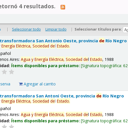
tornó 4 resultados.
|
Seleccionar todo
Limpiar todo
|
Seleccionar títulos para:
o
 transformadora San Antonio Oeste, provincia
de
Río Negro
y
Energía
Eléctrica,
Sociedad
de
l
Estado
.
spañol
enos Aires:
Agua
y
Energía
Eléctrica,
Sociedad
de
l
Estado
, 1988
lidad:
Ítems disponibles para préstamo:
Signatura topográfica:
62
eserva
Agregar al carrito
 transformadora San Antoni Oeste, provincia
de
Río Negro
y
Energía
Eléctrica,
Sociedad
de
l
Estado
.
spañol
enos Aires:
Agua
y
Energía
Eléctrica,
Sociedad
de
l
Estado
, 1988
lidad:
Ítems disponibles para préstamo:
Signatura topográfica:
62