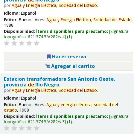
por
Agua
y
Energía
Eléctrica,
Sociedad
de
l
Estado
.
Idioma:
Español
Editor:
Buenos Aires:
Agua
y
Energía
Eléctrica,
Sociedad
de
l
Estado
,
1988
Disponibilidad:
Ítems disponibles para préstamo:
Signatura
topográfica:
621.374.5/A282/v.4
(1).
Hacer reserva
Agregar al carrito
Estacion transformadora San Antonio Oeste,
provincia
de
Río Negro.
por
Agua
y
Energía
Eléctrica,
Sociedad
de
l
Estado
.
Idioma:
Español
Editor:
Buenos Aires:
Agua
y
energía
eléctrica,
sociedad
de
l
estado
, 1988
Disponibilidad:
Ítems disponibles para préstamo:
Signatura
topográfica:
621.374.5/A282/v.3
(1).