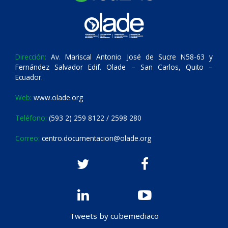
Dirección:
Av. Mariscal Antonio José de Sucre N58-63 y
Fernández Salvador Edif. Olade – San Carlos, Quito –
Ecuador.
Web:
www.olade.org
Teléfono:
(593 2) 259 8122 / 2598 280
Correo:
centro.documentacion@olade.org
Tweets by cubemediaco