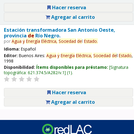
Hacer reserva
Agregar al carrito
Estación transformadora San Antonio Oeste,
provincia
de
Río Negro.
por
Agua
y
Energía
Eléctrica,
Sociedad
de
l
Estado
.
Idioma:
Español
Editor:
Buenos Aires:
Agua
y
Energía
Eléctrica,
Sociedad
de
l
Estado
,
1998
Disponibilidad:
Ítems disponibles para préstamo:
Signatura
topográfica:
621.374.5/A282/v.1
(1).
Hacer reserva
Agregar al carrito