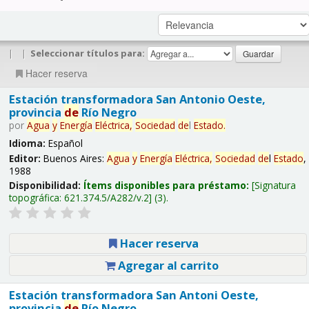
|
|
Seleccionar títulos para:
Hacer reserva
Estación transformadora San Antonio Oeste,
provincia
de
Río Negro
por
Agua
y
Energía
Eléctrica,
Sociedad
de
l
Estado
.
Idioma:
Español
Editor:
Buenos Aires:
Agua
y
Energía
Eléctrica,
Sociedad
de
l
Estado
,
1988
Disponibilidad:
Ítems disponibles para préstamo:
Signatura
topográfica:
621.374.5/A282/v.2
(3).
Hacer reserva
Agregar al carrito
Estación transformadora San Antoni Oeste,
provincia
de
Río Negro