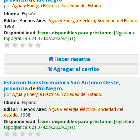
por
Agua
y
Energía
Eléctrica,
Sociedad
de
l
Estado
.
Idioma:
Español
Editor:
Buenos Aires:
Agua
y
Energía
Eléctrica,
Sociedad
de
l
Estado
,
1988
Disponibilidad:
Ítems disponibles para préstamo:
Signatura
topográfica:
621.374.5/A282/v.4
(1).
Hacer reserva
Agregar al carrito
Estacion transformadora San Antonio Oeste,
provincia
de
Río Negro.
por
Agua
y
Energía
Eléctrica,
Sociedad
de
l
Estado
.
Idioma:
Español
Editor:
Buenos Aires:
Agua
y
energía
eléctrica,
sociedad
de
l
estado
, 1988
Disponibilidad:
Ítems disponibles para préstamo:
Signatura
topográfica:
621.374.5/A282/v.3
(1).