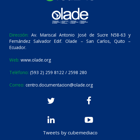
Dirección:
Av. Mariscal Antonio José de Sucre N58-63 y
Fernández Salvador Edif. Olade – San Carlos, Quito –
Ecuador.
Web:
www.olade.org
Teléfono:
(593 2) 259 8122 / 2598 280
Correo:
centro.documentacion@olade.org
Tweets by cubemediaco