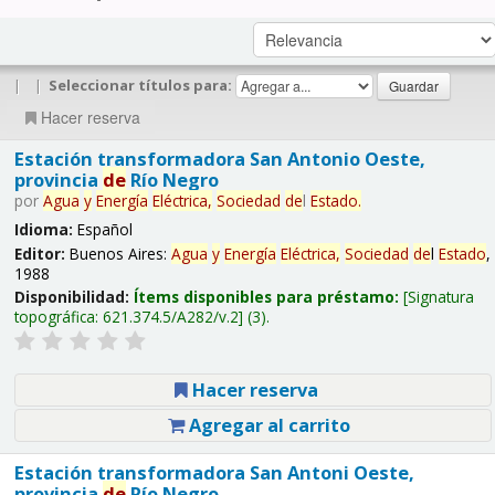
|
|
Seleccionar títulos para:
Hacer reserva
Estación transformadora San Antonio Oeste,
provincia
de
Río Negro
por
Agua
y
Energía
Eléctrica,
Sociedad
de
l
Estado
.
Idioma:
Español
Editor:
Buenos Aires:
Agua
y
Energía
Eléctrica,
Sociedad
de
l
Estado
,
1988
Disponibilidad:
Ítems disponibles para préstamo:
Signatura
topográfica:
621.374.5/A282/v.2
(3).
Hacer reserva
Agregar al carrito
Estación transformadora San Antoni Oeste,
provincia
de
Río Negro