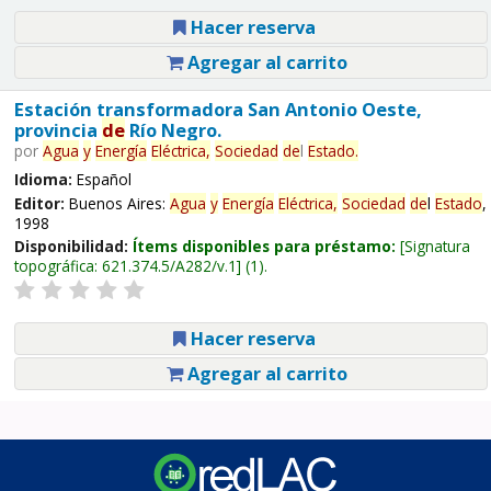
Hacer reserva
Agregar al carrito
Estación transformadora San Antonio Oeste,
provincia
de
Río Negro.
por
Agua
y
Energía
Eléctrica,
Sociedad
de
l
Estado
.
Idioma:
Español
Editor:
Buenos Aires:
Agua
y
Energía
Eléctrica,
Sociedad
de
l
Estado
,
1998
Disponibilidad:
Ítems disponibles para préstamo:
Signatura
topográfica:
621.374.5/A282/v.1
(1).
Hacer reserva
Agregar al carrito