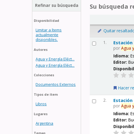
Refinar su búsqueda
Su búsqueda re
Disponibilidad
Limitar a ítems
Quitar resaltad
actualmente
disponibles.
1.
Estación
por
Agua
Autores
Idioma:
E
Agua y Energía Eléct...
Editor:
Bu
Agua y Energía Eléct...
Disponibi
Colecciones
Documentos Externos
Hacer r
Tipos de ítem
2.
Estación
Libros
por
Agua
Idioma:
E
Lugares
Editor:
Bu
Argentina
Disponibi
Temas