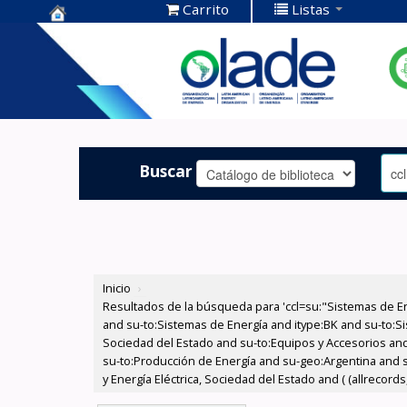
Carrito
Listas
Centro de
Documentación
OLADE -
Buscar
Inicio
›
Resultados de la búsqueda para 'ccl=su:"Sistemas de E
and su-to:Sistemas de Energía and itype:BK and su-to:Si
Sociedad del Estado and su-to:Equipos y Accesorios and 
su-to:Producción de Energía and su-geo:Argentina and s
y Energía Eléctrica, Sociedad del Estado and ( (allrecord