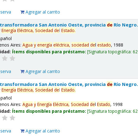
eserva
Agregar al carrito
 transformadora San Antonio Oeste, provincia
de
Río Negro
y
Energía
Eléctrica,
Sociedad
de
l
Estado
.
spañol
enos Aires:
Agua
y
energía
eléctrica,
sociedad
de
l
estado
, 1988
lidad:
Ítems disponibles para préstamo:
Signatura topográfica:
62
eserva
Agregar al carrito
 transformadora San Antonio Oeste, provincia
de
Río Negro
y
Energía
Eléctrica,
Sociedad
de
l
Estado
.
spañol
enos Aires:
Agua
y
Energía
Eléctrica,
Sociedad
de
l
Estado
, 1998
lidad:
Ítems disponibles para préstamo:
Signatura topográfica:
62
eserva
Agregar al carrito