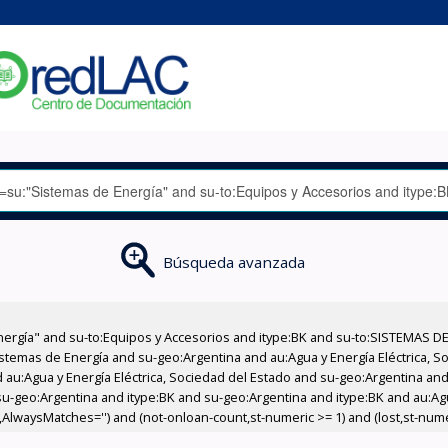
Búsqueda avanzada
nergía" and su-to:Equipos y Accesorios and itype:BK and su-to:SISTEMAS D
stemas de Energía and su-geo:Argentina and au:Agua y Energía Eléctrica, Soc
au:Agua y Energía Eléctrica, Sociedad del Estado and su-geo:Argentina and 
u-geo:Argentina and itype:BK and su-geo:Argentina and itype:BK and au:Agu
s,AlwaysMatches='') and (not-onloan-count,st-numeric >= 1) and (lost,st-numer