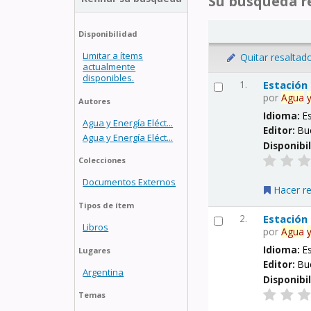
Su búsqueda re
Disponibilidad
Limitar a ítems
Quitar resaltad
actualmente
disponibles.
1.
Estación
por
Agua
Autores
Idioma:
E
Agua y Energía Eléct...
Editor:
Bu
Agua y Energía Eléct...
Disponibi
Colecciones
Documentos Externos
Hacer r
Tipos de ítem
2.
Estación
Libros
por
Agua
Idioma:
E
Lugares
Editor:
Bu
Argentina
Disponibi
Temas