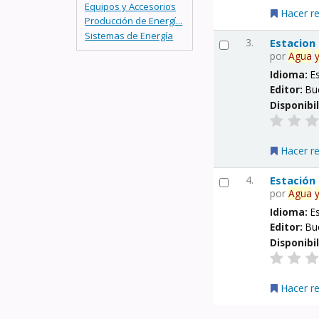
Equipos y Accesorios
Hacer r
Producción de Energí...
Sistemas de Energía
3.
Estacion
por
Agua
Idioma:
E
Editor:
Bu
Disponibi
Hacer r
4.
Estación
por
Agua
Idioma:
E
Editor:
Bu
Disponibi
Hacer r