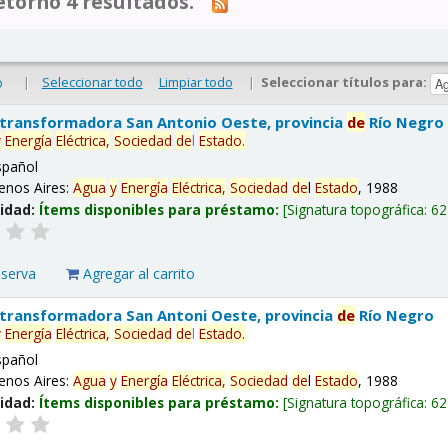
tornó 4 resultados.
|
Seleccionar todo
Limpiar todo
|
Seleccionar títulos para:
o
 transformadora San Antonio Oeste, provincia
de
Río Negro
y
Energía
Eléctrica,
Sociedad
de
l
Estado
.
spañol
enos Aires:
Agua
y
Energía
Eléctrica,
Sociedad
de
l
Estado
, 1988
lidad:
Ítems disponibles para préstamo:
Signatura topográfica:
62
eserva
Agregar al carrito
 transformadora San Antoni Oeste, provincia
de
Río Negro
y
Energía
Eléctrica,
Sociedad
de
l
Estado
.
spañol
enos Aires:
Agua
y
Energía
Eléctrica,
Sociedad
de
l
Estado
, 1988
lidad:
Ítems disponibles para préstamo:
Signatura topográfica:
62