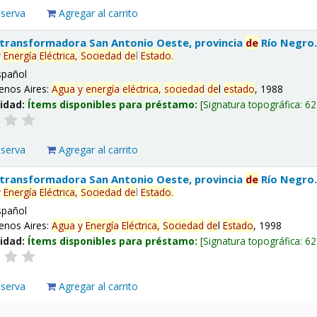
eserva
Agregar al carrito
 transformadora San Antonio Oeste, provincia
de
Río Negro
y
Energía
Eléctrica,
Sociedad
de
l
Estado
.
spañol
enos Aires:
Agua
y
energía
eléctrica,
sociedad
de
l
estado
, 1988
lidad:
Ítems disponibles para préstamo:
Signatura topográfica:
62
eserva
Agregar al carrito
 transformadora San Antonio Oeste, provincia
de
Río Negro
y
Energía
Eléctrica,
Sociedad
de
l
Estado
.
spañol
enos Aires:
Agua
y
Energía
Eléctrica,
Sociedad
de
l
Estado
, 1998
lidad:
Ítems disponibles para préstamo:
Signatura topográfica:
62
eserva
Agregar al carrito