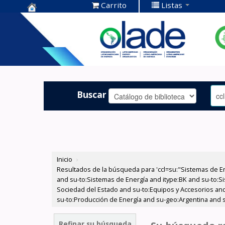
Carrito
Listas
Centro de
Documentación
OLADE -
Buscar
Inicio
›
Resultados de la búsqueda para 'ccl=su:"Sistemas de E
and su-to:Sistemas de Energía and itype:BK and su-to:Si
Sociedad del Estado and su-to:Equipos y Accesorios and 
su-to:Producción de Energía and su-geo:Argentina and s
Refinar su búsqueda