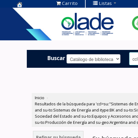
Carrito
Listas
Centro de
Documentación
OLADE -
Buscar
Inicio
›
Resultados de la búsqueda para 'ccl=su:"Sistemas de E
and su-to:Sistemas de Energía and itype:BK and su-to:Si
Sociedad del Estado and su-to:Equipos y Accesorios and 
su-to:Producción de Energía and su-geo:Argentina and s
Refinar su búsqueda