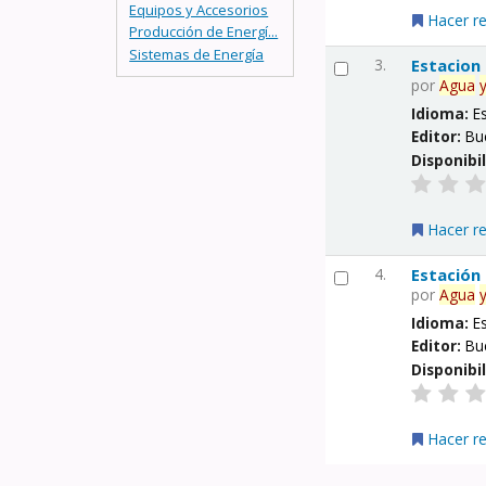
Equipos y Accesorios
Hacer r
Producción de Energí...
Sistemas de Energía
3.
Estacion
por
Agua
Idioma:
E
Editor:
Bu
Disponibi
Hacer r
4.
Estación
por
Agua
Idioma:
E
Editor:
Bu
Disponibi
Hacer r