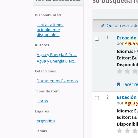
Su búsqueda re
Disponibilidad
Limitar a ítems
Quitar resaltad
actualmente
disponibles.
1.
Estación
por
Agua
Autores
Idioma:
E
Agua y Energía Eléct...
Editor:
Bu
Agua y Energía Eléct...
Disponibi
Colecciones
Documentos Externos
Hacer r
Tipos de ítem
2.
Estación
Libros
por
Agua
Idioma:
E
Lugares
Editor:
Bu
Argentina
Disponibi
Temas