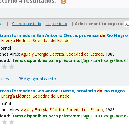
tornó 4 resultados.
|
Seleccionar todo
Limpiar todo
|
Seleccionar títulos para:
o
 transformadora San Antonio Oeste, provincia
de
Río Negro
y
Energía
Eléctrica,
Sociedad
de
l
Estado
.
spañol
enos Aires:
Agua
y
Energía
Eléctrica,
Sociedad
de
l
Estado
, 1988
lidad:
Ítems disponibles para préstamo:
Signatura topográfica:
62
eserva
Agregar al carrito
 transformadora San Antoni Oeste, provincia
de
Río Negro
y
Energía
Eléctrica,
Sociedad
de
l
Estado
.
spañol
enos Aires:
Agua
y
Energía
Eléctrica,
Sociedad
de
l
Estado
, 1988
lidad:
Ítems disponibles para préstamo:
Signatura topográfica:
62