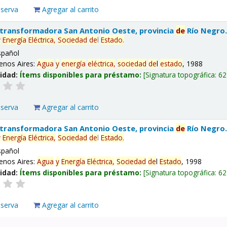
eserva
Agregar al carrito
 transformadora San Antonio Oeste, provincia
de
Río Negro
y
Energía
Eléctrica,
Sociedad
de
l
Estado
.
spañol
enos Aires:
Agua
y
energía
eléctrica,
sociedad
de
l
estado
, 1988
lidad:
Ítems disponibles para préstamo:
Signatura topográfica:
62
eserva
Agregar al carrito
 transformadora San Antonio Oeste, provincia
de
Río Negro
y
Energía
Eléctrica,
Sociedad
de
l
Estado
.
spañol
enos Aires:
Agua
y
Energía
Eléctrica,
Sociedad
de
l
Estado
, 1998
lidad:
Ítems disponibles para préstamo:
Signatura topográfica:
62
eserva
Agregar al carrito