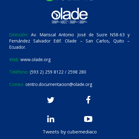
Dirección:
Av. Mariscal Antonio José de Sucre N58-63 y
Fernández Salvador Edif. Olade – San Carlos, Quito –
Ecuador.
Web:
www.olade.org
Teléfono:
(593 2) 259 8122 / 2598 280
Correo:
centro.documentacion@olade.org
Tweets by cubemediaco