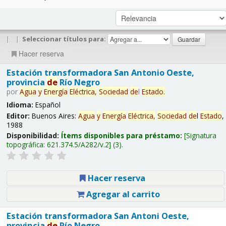
|
|
Seleccionar títulos para:
Hacer reserva
Estación transformadora San Antonio Oeste,
provincia
de
Río Negro
por
Agua
y
Energía
Eléctrica,
Sociedad
de
l
Estado
.
Idioma:
Español
Editor:
Buenos Aires:
Agua
y
Energía
Eléctrica,
Sociedad
de
l
Estado
,
1988
Disponibilidad:
Ítems disponibles para préstamo:
Signatura
topográfica:
621.374.5/A282/v.2
(3).
Hacer reserva
Agregar al carrito
Estación transformadora San Antoni Oeste,
provincia
de
Río Negro