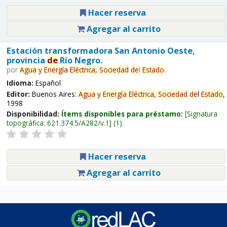
Hacer reserva
Agregar al carrito
Estación transformadora San Antonio Oeste,
provincia
de
Río Negro.
por
Agua
y
Energía
Eléctrica,
Sociedad
de
l
Estado
.
Idioma:
Español
Editor:
Buenos Aires:
Agua
y
Energía
Eléctrica,
Sociedad
de
l
Estado
,
1998
Disponibilidad:
Ítems disponibles para préstamo:
Signatura
topográfica:
621.374.5/A282/v.1
(1).
Hacer reserva
Agregar al carrito