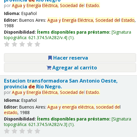
por
Agua
y
Energía
Eléctrica,
Sociedad
de
l
Estado
.
Idioma:
Español
Editor:
Buenos Aires:
Agua
y
Energía
Eléctrica,
Sociedad
de
l
Estado
,
1988
Disponibilidad:
Ítems disponibles para préstamo:
Signatura
topográfica:
621.374.5/A282/v.4
(1).
Hacer reserva
Agregar al carrito
Estacion transformadora San Antonio Oeste,
provincia
de
Río Negro.
por
Agua
y
Energía
Eléctrica,
Sociedad
de
l
Estado
.
Idioma:
Español
Editor:
Buenos Aires:
Agua
y
energía
eléctrica,
sociedad
de
l
estado
, 1988
Disponibilidad:
Ítems disponibles para préstamo:
Signatura
topográfica:
621.374.5/A282/v.3
(1).