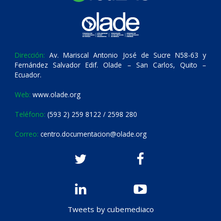
Dirección:
Av. Mariscal Antonio José de Sucre N58-63 y
Fernández Salvador Edif. Olade – San Carlos, Quito –
Ecuador.
Web:
www.olade.org
Teléfono:
(593 2) 259 8122 / 2598 280
Correo:
centro.documentacion@olade.org
Tweets by cubemediaco