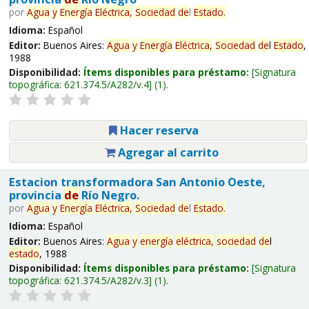
por
Agua
y
Energía
Eléctrica,
Sociedad
de
l
Estado
.
Idioma:
Español
Editor:
Buenos Aires:
Agua
y
Energía
Eléctrica,
Sociedad
de
l
Estado
,
1988
Disponibilidad:
Ítems disponibles para préstamo:
Signatura
topográfica:
621.374.5/A282/v.4
(1).
Hacer reserva
Agregar al carrito
Estacion transformadora San Antonio Oeste,
provincia
de
Río Negro.
por
Agua
y
Energía
Eléctrica,
Sociedad
de
l
Estado
.
Idioma:
Español
Editor:
Buenos Aires:
Agua
y
energía
eléctrica,
sociedad
de
l
estado
, 1988
Disponibilidad:
Ítems disponibles para préstamo:
Signatura
topográfica:
621.374.5/A282/v.3
(1).