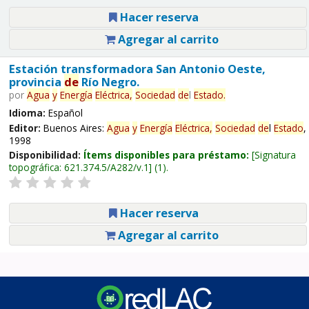
Hacer reserva
Agregar al carrito
Estación transformadora San Antonio Oeste,
provincia
de
Río Negro.
por
Agua
y
Energía
Eléctrica,
Sociedad
de
l
Estado
.
Idioma:
Español
Editor:
Buenos Aires:
Agua
y
Energía
Eléctrica,
Sociedad
de
l
Estado
,
1998
Disponibilidad:
Ítems disponibles para préstamo:
Signatura
topográfica:
621.374.5/A282/v.1
(1).
Hacer reserva
Agregar al carrito