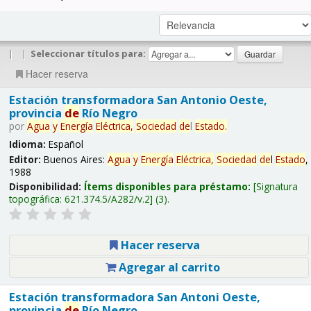
|
|
Seleccionar títulos para:
Hacer reserva
Estación transformadora San Antonio Oeste,
provincia
de
Río Negro
por
Agua
y
Energía
Eléctrica,
Sociedad
de
l
Estado
.
Idioma:
Español
Editor:
Buenos Aires:
Agua
y
Energía
Eléctrica,
Sociedad
de
l
Estado
,
1988
Disponibilidad:
Ítems disponibles para préstamo:
Signatura
topográfica:
621.374.5/A282/v.2
(3).
Hacer reserva
Agregar al carrito
Estación transformadora San Antoni Oeste,
provincia
de
Río Negro