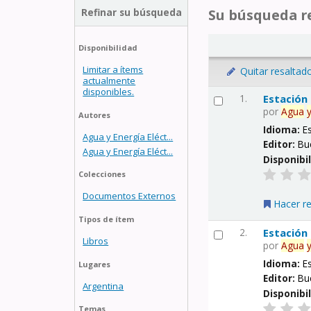
Refinar su búsqueda
Su búsqueda re
Disponibilidad
Limitar a ítems
Quitar resaltad
actualmente
disponibles.
1.
Estación
por
Agua
Autores
Idioma:
E
Agua y Energía Eléct...
Editor:
Bu
Agua y Energía Eléct...
Disponibi
Colecciones
Documentos Externos
Hacer r
Tipos de ítem
2.
Estación
Libros
por
Agua
Idioma:
E
Lugares
Editor:
Bu
Argentina
Disponibi
Temas