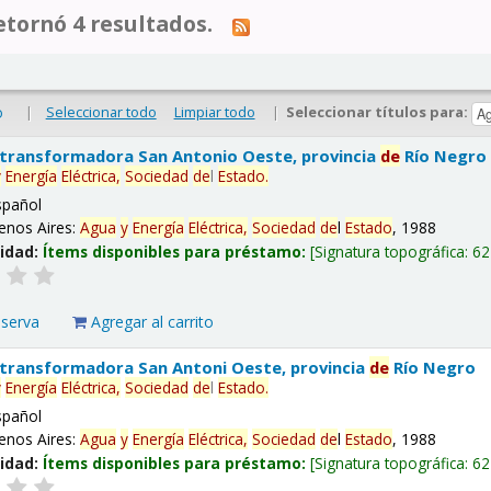
tornó 4 resultados.
|
Seleccionar todo
Limpiar todo
|
Seleccionar títulos para:
o
 transformadora San Antonio Oeste, provincia
de
Río Negro
y
Energía
Eléctrica,
Sociedad
de
l
Estado
.
spañol
enos Aires:
Agua
y
Energía
Eléctrica,
Sociedad
de
l
Estado
, 1988
lidad:
Ítems disponibles para préstamo:
Signatura topográfica:
62
eserva
Agregar al carrito
 transformadora San Antoni Oeste, provincia
de
Río Negro
y
Energía
Eléctrica,
Sociedad
de
l
Estado
.
spañol
enos Aires:
Agua
y
Energía
Eléctrica,
Sociedad
de
l
Estado
, 1988
lidad:
Ítems disponibles para préstamo:
Signatura topográfica:
62