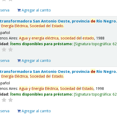
eserva
Agregar al carrito
 transformadora San Antonio Oeste, provincia
de
Río Negro
y
Energía
Eléctrica,
Sociedad
de
l
Estado
.
spañol
enos Aires:
Agua
y
energía
eléctrica,
sociedad
de
l
estado
, 1988
lidad:
Ítems disponibles para préstamo:
Signatura topográfica:
62
eserva
Agregar al carrito
 transformadora San Antonio Oeste, provincia
de
Río Negro
y
Energía
Eléctrica,
Sociedad
de
l
Estado
.
spañol
enos Aires:
Agua
y
Energía
Eléctrica,
Sociedad
de
l
Estado
, 1998
lidad:
Ítems disponibles para préstamo:
Signatura topográfica:
62
eserva
Agregar al carrito