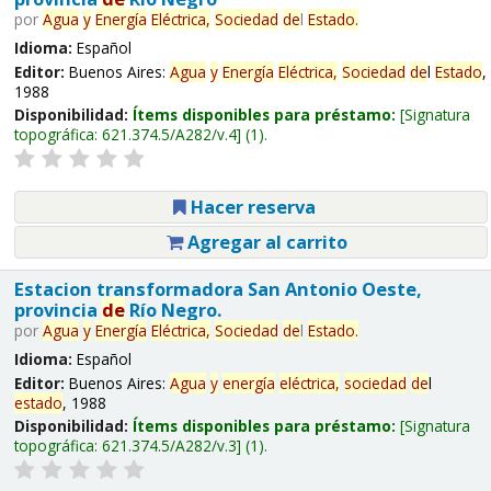
por
Agua
y
Energía
Eléctrica,
Sociedad
de
l
Estado
.
Idioma:
Español
Editor:
Buenos Aires:
Agua
y
Energía
Eléctrica,
Sociedad
de
l
Estado
,
1988
Disponibilidad:
Ítems disponibles para préstamo:
Signatura
topográfica:
621.374.5/A282/v.4
(1).
Hacer reserva
Agregar al carrito
Estacion transformadora San Antonio Oeste,
provincia
de
Río Negro.
por
Agua
y
Energía
Eléctrica,
Sociedad
de
l
Estado
.
Idioma:
Español
Editor:
Buenos Aires:
Agua
y
energía
eléctrica,
sociedad
de
l
estado
, 1988
Disponibilidad:
Ítems disponibles para préstamo:
Signatura
topográfica:
621.374.5/A282/v.3
(1).