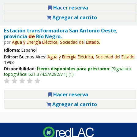
Hacer reserva
Agregar al carrito
Estación transformadora San Antonio Oeste,
provincia
de
Río Negro.
por
Agua
y
Energía
Eléctrica,
Sociedad
de
l
Estado
.
Idioma:
Español
Editor:
Buenos Aires:
Agua
y
Energía
Eléctrica,
Sociedad
de
l
Estado
,
1998
Disponibilidad:
Ítems disponibles para préstamo:
Signatura
topográfica:
621.374.5/A282/v.1
(1).
Hacer reserva
Agregar al carrito