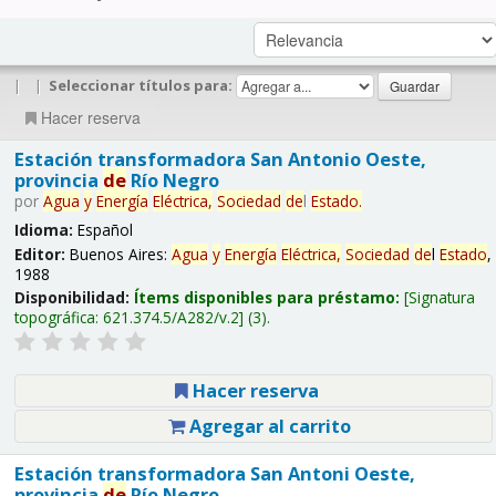
|
|
Seleccionar títulos para:
Hacer reserva
Estación transformadora San Antonio Oeste,
provincia
de
Río Negro
por
Agua
y
Energía
Eléctrica,
Sociedad
de
l
Estado
.
Idioma:
Español
Editor:
Buenos Aires:
Agua
y
Energía
Eléctrica,
Sociedad
de
l
Estado
,
1988
Disponibilidad:
Ítems disponibles para préstamo:
Signatura
topográfica:
621.374.5/A282/v.2
(3).
Hacer reserva
Agregar al carrito
Estación transformadora San Antoni Oeste,
provincia
de
Río Negro