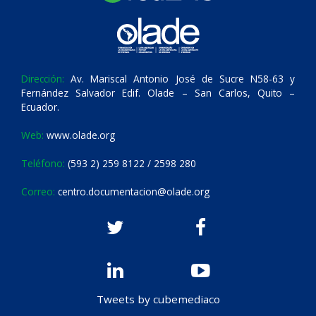
Dirección:
Av. Mariscal Antonio José de Sucre N58-63 y
Fernández Salvador Edif. Olade – San Carlos, Quito –
Ecuador.
Web:
www.olade.org
Teléfono:
(593 2) 259 8122 / 2598 280
Correo:
centro.documentacion@olade.org
Tweets by cubemediaco