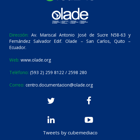
Dirección:
Av. Mariscal Antonio José de Sucre N58-63 y
Fernández Salvador Edif. Olade – San Carlos, Quito –
Ecuador.
Web:
www.olade.org
Teléfono:
(593 2) 259 8122 / 2598 280
Correo:
centro.documentacion@olade.org
Tweets by cubemediaco