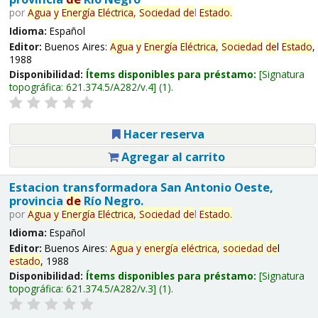
por
Agua
y
Energía
Eléctrica,
Sociedad
de
l
Estado
.
Idioma:
Español
Editor:
Buenos Aires:
Agua
y
Energía
Eléctrica,
Sociedad
de
l
Estado
,
1988
Disponibilidad:
Ítems disponibles para préstamo:
Signatura
topográfica:
621.374.5/A282/v.4
(1).
Hacer reserva
Agregar al carrito
Estacion transformadora San Antonio Oeste,
provincia
de
Río Negro.
por
Agua
y
Energía
Eléctrica,
Sociedad
de
l
Estado
.
Idioma:
Español
Editor:
Buenos Aires:
Agua
y
energía
eléctrica,
sociedad
de
l
estado
, 1988
Disponibilidad:
Ítems disponibles para préstamo:
Signatura
topográfica:
621.374.5/A282/v.3
(1).