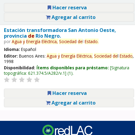
Hacer reserva
Agregar al carrito
Estación transformadora San Antonio Oeste,
provincia
de
Río Negro.
por
Agua
y
Energía
Eléctrica,
Sociedad
de
l
Estado
.
Idioma:
Español
Editor:
Buenos Aires:
Agua
y
Energía
Eléctrica,
Sociedad
de
l
Estado
,
1998
Disponibilidad:
Ítems disponibles para préstamo:
Signatura
topográfica:
621.374.5/A282/v.1
(1).
Hacer reserva
Agregar al carrito