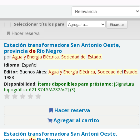
|
|
Seleccionar títulos para:
Hacer reserva
Estación transformadora San Antonio Oeste,
provincia
de
Río Negro
por
Agua
y
Energía
Eléctrica,
Sociedad
de
l
Estado
.
Idioma:
Español
Editor:
Buenos Aires:
Agua
y
Energía
Eléctrica,
Sociedad
de
l
Estado
,
1988
Disponibilidad:
Ítems disponibles para préstamo:
Signatura
topográfica:
621.374.5/A282/v.2
(3).
Hacer reserva
Agregar al carrito
Estación transformadora San Antoni Oeste,
provincia
de
Río Negro