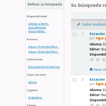
Refinar su búsqueda
Su búsqueda re
Disponibilidad
Limitar a ítems
Quitar resaltad
actualmente
disponibles.
1.
Estación
por
Agua
Autores
Idioma:
E
Agua y Energía Eléct...
Editor:
Bu
Agua y Energía Eléct...
Disponibi
Colecciones
Documentos Externos
Hacer r
Tipos de ítem
2.
Estación
Libros
por
Agua
Idioma:
E
Lugares
Editor:
Bu
Argentina
Disponibi
Temas