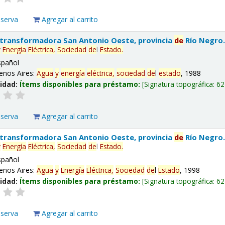
eserva
Agregar al carrito
 transformadora San Antonio Oeste, provincia
de
Río Negro
y
Energía
Eléctrica,
Sociedad
de
l
Estado
.
spañol
enos Aires:
Agua
y
energía
eléctrica,
sociedad
de
l
estado
, 1988
lidad:
Ítems disponibles para préstamo:
Signatura topográfica:
62
eserva
Agregar al carrito
 transformadora San Antonio Oeste, provincia
de
Río Negro
y
Energía
Eléctrica,
Sociedad
de
l
Estado
.
spañol
enos Aires:
Agua
y
Energía
Eléctrica,
Sociedad
de
l
Estado
, 1998
lidad:
Ítems disponibles para préstamo:
Signatura topográfica:
62
eserva
Agregar al carrito