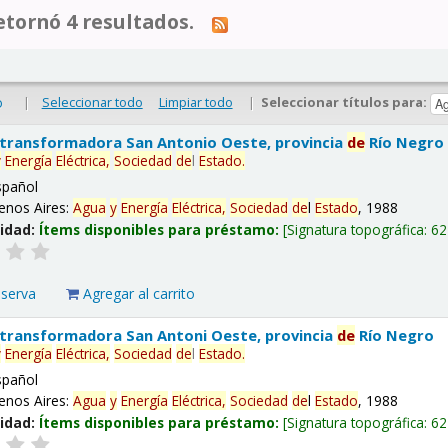
tornó 4 resultados.
|
Seleccionar todo
Limpiar todo
|
Seleccionar títulos para:
o
 transformadora San Antonio Oeste, provincia
de
Río Negro
y
Energía
Eléctrica,
Sociedad
de
l
Estado
.
spañol
enos Aires:
Agua
y
Energía
Eléctrica,
Sociedad
de
l
Estado
, 1988
lidad:
Ítems disponibles para préstamo:
Signatura topográfica:
62
eserva
Agregar al carrito
 transformadora San Antoni Oeste, provincia
de
Río Negro
y
Energía
Eléctrica,
Sociedad
de
l
Estado
.
spañol
enos Aires:
Agua
y
Energía
Eléctrica,
Sociedad
de
l
Estado
, 1988
lidad:
Ítems disponibles para préstamo:
Signatura topográfica:
62