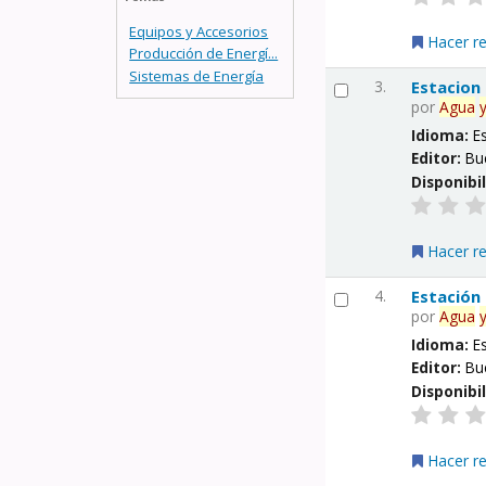
Equipos y Accesorios
Hacer r
Producción de Energí...
Sistemas de Energía
3.
Estacion
por
Agua
Idioma:
E
Editor:
Bu
Disponibi
Hacer r
4.
Estación
por
Agua
Idioma:
E
Editor:
Bu
Disponibi
Hacer r