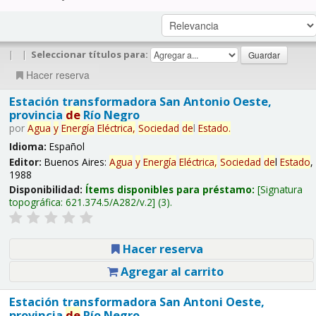
|
|
Seleccionar títulos para:
Hacer reserva
Estación transformadora San Antonio Oeste,
provincia
de
Río Negro
por
Agua
y
Energía
Eléctrica,
Sociedad
de
l
Estado
.
Idioma:
Español
Editor:
Buenos Aires:
Agua
y
Energía
Eléctrica,
Sociedad
de
l
Estado
,
1988
Disponibilidad:
Ítems disponibles para préstamo:
Signatura
topográfica:
621.374.5/A282/v.2
(3).
Hacer reserva
Agregar al carrito
Estación transformadora San Antoni Oeste,
provincia
de
Río Negro