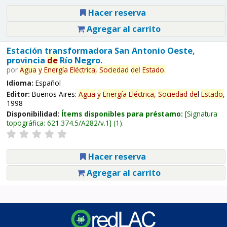
Hacer reserva
Agregar al carrito
Estación transformadora San Antonio Oeste,
provincia
de
Río Negro.
por
Agua
y
Energía
Eléctrica,
Sociedad
de
l
Estado
.
Idioma:
Español
Editor:
Buenos Aires:
Agua
y
Energía
Eléctrica,
Sociedad
de
l
Estado
,
1998
Disponibilidad:
Ítems disponibles para préstamo:
Signatura
topográfica:
621.374.5/A282/v.1
(1).
Hacer reserva
Agregar al carrito