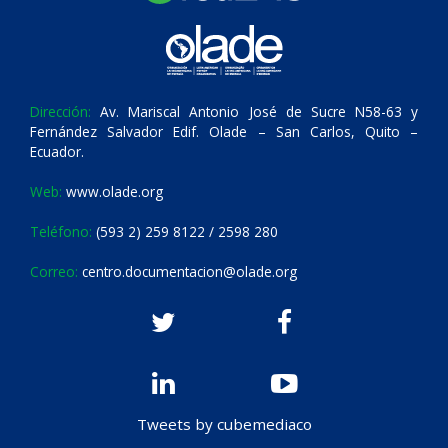
Dirección:
Av. Mariscal Antonio José de Sucre N58-63 y
Fernández Salvador Edif. Olade – San Carlos, Quito –
Ecuador.
Web:
www.olade.org
Teléfono:
(593 2) 259 8122 / 2598 280
Correo:
centro.documentacion@olade.org
Tweets by cubemediaco