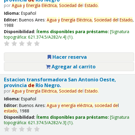
por
Agua
y
Energía
Eléctrica,
Sociedad
de
l
Estado
.
Idioma:
Español
Editor:
Buenos Aires:
Agua
y
Energía
Eléctrica,
Sociedad
de
l
Estado
,
1988
Disponibilidad:
Ítems disponibles para préstamo:
Signatura
topográfica:
621.374.5/A282/v.4
(1).
Hacer reserva
Agregar al carrito
Estacion transformadora San Antonio Oeste,
provincia
de
Río Negro.
por
Agua
y
Energía
Eléctrica,
Sociedad
de
l
Estado
.
Idioma:
Español
Editor:
Buenos Aires:
Agua
y
energía
eléctrica,
sociedad
de
l
estado
, 1988
Disponibilidad:
Ítems disponibles para préstamo:
Signatura
topográfica:
621.374.5/A282/v.3
(1).