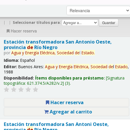
|
|
Seleccionar títulos para:
Hacer reserva
Estación transformadora San Antonio Oeste,
provincia
de
Río Negro
por
Agua
y
Energía
Eléctrica,
Sociedad
de
l
Estado
.
Idioma:
Español
Editor:
Buenos Aires:
Agua
y
Energía
Eléctrica,
Sociedad
de
l
Estado
,
1988
Disponibilidad:
Ítems disponibles para préstamo:
Signatura
topográfica:
621.374.5/A282/v.2
(3).
Hacer reserva
Agregar al carrito
Estación transformadora San Antoni Oeste,
provincia
de
Río Negro