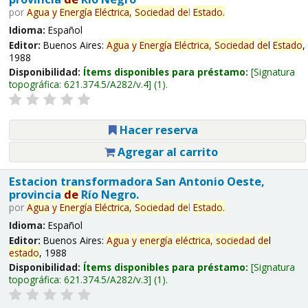
por
Agua
y
Energía
Eléctrica,
Sociedad
de
l
Estado
.
Idioma:
Español
Editor:
Buenos Aires:
Agua
y
Energía
Eléctrica,
Sociedad
de
l
Estado
,
1988
Disponibilidad:
Ítems disponibles para préstamo:
Signatura
topográfica:
621.374.5/A282/v.4
(1).
Hacer reserva
Agregar al carrito
Estacion transformadora San Antonio Oeste,
provincia
de
Río Negro.
por
Agua
y
Energía
Eléctrica,
Sociedad
de
l
Estado
.
Idioma:
Español
Editor:
Buenos Aires:
Agua
y
energía
eléctrica,
sociedad
de
l
estado
, 1988
Disponibilidad:
Ítems disponibles para préstamo:
Signatura
topográfica:
621.374.5/A282/v.3
(1).