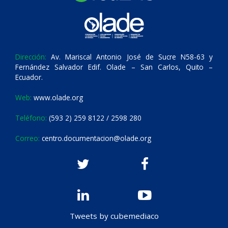
Dirección:
Av. Mariscal Antonio José de Sucre N58-63 y
Fernández Salvador Edif. Olade – San Carlos, Quito –
Ecuador.
Web:
www.olade.org
Teléfono:
(593 2) 259 8122 / 2598 280
Correo:
centro.documentacion@olade.org
Tweets by cubemediaco