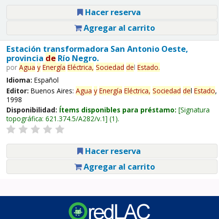
Hacer reserva
Agregar al carrito
Estación transformadora San Antonio Oeste,
provincia
de
Río Negro.
por
Agua
y
Energía
Eléctrica,
Sociedad
de
l
Estado
.
Idioma:
Español
Editor:
Buenos Aires:
Agua
y
Energía
Eléctrica,
Sociedad
de
l
Estado
,
1998
Disponibilidad:
Ítems disponibles para préstamo:
Signatura
topográfica:
621.374.5/A282/v.1
(1).
Hacer reserva
Agregar al carrito