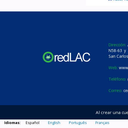
Dirección:
A
N58-63 y 
San Carlos
Web:
www.
Teléfono:
Correo:
ce
Al crear una cu
Idiomas:
Español
English
Português
Français