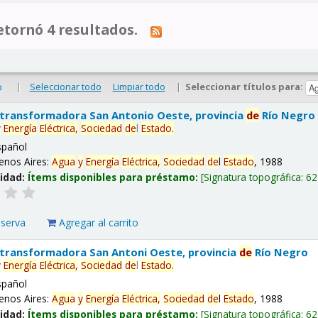
tornó 4 resultados.
|
Seleccionar todo
Limpiar todo
|
Seleccionar títulos para:
o
 transformadora San Antonio Oeste, provincia
de
Río Negro
y
Energía
Eléctrica,
Sociedad
de
l
Estado
.
spañol
enos Aires:
Agua
y
Energía
Eléctrica,
Sociedad
de
l
Estado
, 1988
lidad:
Ítems disponibles para préstamo:
Signatura topográfica:
62
eserva
Agregar al carrito
 transformadora San Antoni Oeste, provincia
de
Río Negro
y
Energía
Eléctrica,
Sociedad
de
l
Estado
.
spañol
enos Aires:
Agua
y
Energía
Eléctrica,
Sociedad
de
l
Estado
, 1988
lidad:
Ítems disponibles para préstamo:
Signatura topográfica:
62