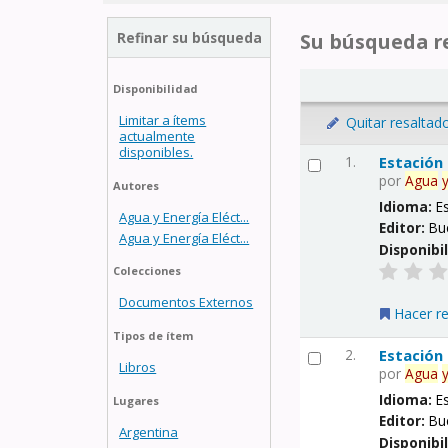
Refinar su búsqueda
Su búsqueda re
Disponibilidad
Limitar a ítems
Quitar resaltad
actualmente
disponibles.
1.
Estación
por
Agua
Autores
Idioma:
E
Agua y Energía Eléct...
Editor:
Bu
Agua y Energía Eléct...
Disponibi
Colecciones
Documentos Externos
Hacer r
Tipos de ítem
2.
Estación
Libros
por
Agua
Idioma:
E
Lugares
Editor:
Bu
Argentina
Disponibi