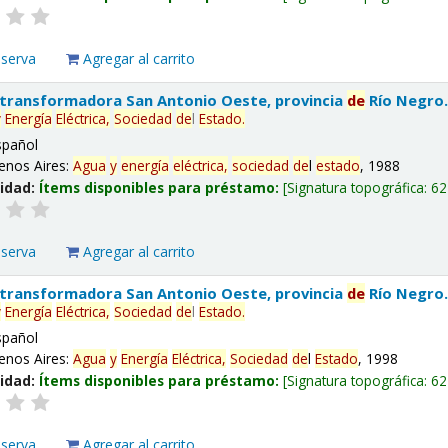
eserva
Agregar al carrito
 transformadora San Antonio Oeste, provincia
de
Río Negro
y
Energía
Eléctrica,
Sociedad
de
l
Estado
.
spañol
enos Aires:
Agua
y
energía
eléctrica,
sociedad
de
l
estado
, 1988
lidad:
Ítems disponibles para préstamo:
Signatura topográfica:
62
eserva
Agregar al carrito
 transformadora San Antonio Oeste, provincia
de
Río Negro
y
Energía
Eléctrica,
Sociedad
de
l
Estado
.
spañol
enos Aires:
Agua
y
Energía
Eléctrica,
Sociedad
de
l
Estado
, 1998
lidad:
Ítems disponibles para préstamo:
Signatura topográfica:
62
eserva
Agregar al carrito