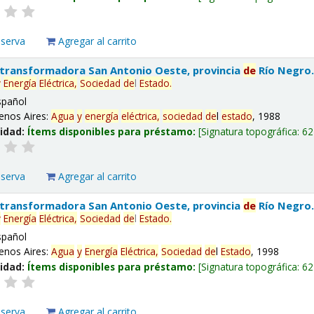
eserva
Agregar al carrito
 transformadora San Antonio Oeste, provincia
de
Río Negro
y
Energía
Eléctrica,
Sociedad
de
l
Estado
.
spañol
enos Aires:
Agua
y
energía
eléctrica,
sociedad
de
l
estado
, 1988
lidad:
Ítems disponibles para préstamo:
Signatura topográfica:
62
eserva
Agregar al carrito
 transformadora San Antonio Oeste, provincia
de
Río Negro
y
Energía
Eléctrica,
Sociedad
de
l
Estado
.
spañol
enos Aires:
Agua
y
Energía
Eléctrica,
Sociedad
de
l
Estado
, 1998
lidad:
Ítems disponibles para préstamo:
Signatura topográfica:
62
eserva
Agregar al carrito