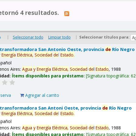
tornó 4 resultados.
|
Seleccionar todo
Limpiar todo
|
Seleccionar títulos para:
o
 transformadora San Antonio Oeste, provincia
de
Río Negro
y
Energía
Eléctrica,
Sociedad
de
l
Estado
.
spañol
enos Aires:
Agua
y
Energía
Eléctrica,
Sociedad
de
l
Estado
, 1988
lidad:
Ítems disponibles para préstamo:
Signatura topográfica:
62
eserva
Agregar al carrito
 transformadora San Antoni Oeste, provincia
de
Río Negro
y
Energía
Eléctrica,
Sociedad
de
l
Estado
.
spañol
enos Aires:
Agua
y
Energía
Eléctrica,
Sociedad
de
l
Estado
, 1988
lidad:
Ítems disponibles para préstamo:
Signatura topográfica:
62