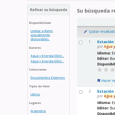
Refinar su búsqueda
Su búsqueda re
Disponibilidad
Limitar a ítems
Quitar resaltad
actualmente
disponibles.
1.
Estación
por
Agua
Autores
Idioma:
E
Agua y Energía Eléct...
Editor:
Bu
Agua y Energía Eléct...
Disponibi
Colecciones
Documentos Externos
Hacer r
Tipos de ítem
2.
Estación
Libros
por
Agua
Idioma:
E
Lugares
Editor:
Bu
Argentina
Disponibi