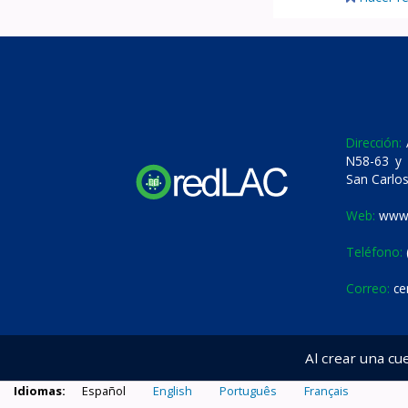
Dirección:
A
N58-63 y 
San Carlos
Web:
www.
Teléfono:
Correo:
ce
Al crear una cu
Idiomas:
Español
English
Português
Français