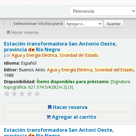
|
|
Seleccionar títulos para:
Hacer reserva
Estación transformadora San Antonio Oeste,
provincia
de
Río Negro
por
Agua
y
Energía
Eléctrica,
Sociedad
de
l
Estado
.
Idioma:
Español
Editor:
Buenos Aires:
Agua
y
Energía
Eléctrica,
Sociedad
de
l
Estado
,
1988
Disponibilidad:
Ítems disponibles para préstamo:
Signatura
topográfica:
621.374.5/A282/v.2
(3).
Hacer reserva
Agregar al carrito
Estación transformadora San Antoni Oeste,
provincia
de
Río Negro