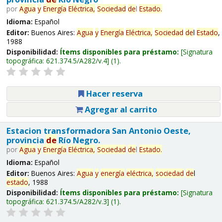
por
Agua
y
Energía
Eléctrica,
Sociedad
de
l
Estado
.
Idioma:
Español
Editor:
Buenos Aires:
Agua
y
Energía
Eléctrica,
Sociedad
de
l
Estado
,
1988
Disponibilidad:
Ítems disponibles para préstamo:
Signatura
topográfica:
621.374.5/A282/v.4
(1).
Hacer reserva
Agregar al carrito
Estacion transformadora San Antonio Oeste,
provincia
de
Río Negro.
por
Agua
y
Energía
Eléctrica,
Sociedad
de
l
Estado
.
Idioma:
Español
Editor:
Buenos Aires:
Agua
y
energía
eléctrica,
sociedad
de
l
estado
, 1988
Disponibilidad:
Ítems disponibles para préstamo:
Signatura
topográfica:
621.374.5/A282/v.3
(1).