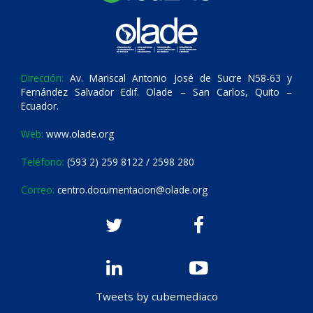
Dirección:
Av. Mariscal Antonio José de Sucre N58-63 y
Fernández Salvador Edif. Olade – San Carlos, Quito –
Ecuador.
Web:
www.olade.org
Teléfono:
(593 2) 259 8122 / 2598 280
Correo:
centro.documentacion@olade.org
Tweets by cubemediaco