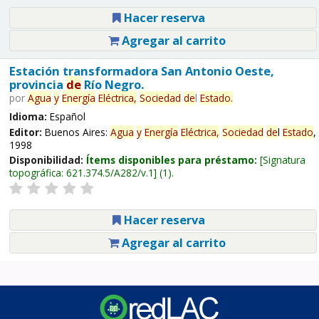
Hacer reserva
Agregar al carrito
Estación transformadora San Antonio Oeste,
provincia
de
Río Negro.
por
Agua
y
Energía
Eléctrica,
Sociedad
de
l
Estado
.
Idioma:
Español
Editor:
Buenos Aires:
Agua
y
Energía
Eléctrica,
Sociedad
de
l
Estado
,
1998
Disponibilidad:
Ítems disponibles para préstamo:
Signatura
topográfica:
621.374.5/A282/v.1
(1).
Hacer reserva
Agregar al carrito