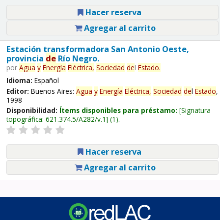
Hacer reserva
Agregar al carrito
Estación transformadora San Antonio Oeste,
provincia
de
Río Negro.
por
Agua
y
Energía
Eléctrica,
Sociedad
de
l
Estado
.
Idioma:
Español
Editor:
Buenos Aires:
Agua
y
Energía
Eléctrica,
Sociedad
de
l
Estado
,
1998
Disponibilidad:
Ítems disponibles para préstamo:
Signatura
topográfica:
621.374.5/A282/v.1
(1).
Hacer reserva
Agregar al carrito