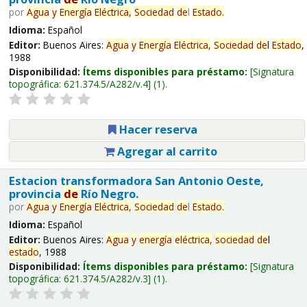
por
Agua
y
Energía
Eléctrica,
Sociedad
de
l
Estado
.
Idioma:
Español
Editor:
Buenos Aires:
Agua
y
Energía
Eléctrica,
Sociedad
de
l
Estado
,
1988
Disponibilidad:
Ítems disponibles para préstamo:
Signatura
topográfica:
621.374.5/A282/v.4
(1).
Hacer reserva
Agregar al carrito
Estacion transformadora San Antonio Oeste,
provincia
de
Río Negro.
por
Agua
y
Energía
Eléctrica,
Sociedad
de
l
Estado
.
Idioma:
Español
Editor:
Buenos Aires:
Agua
y
energía
eléctrica,
sociedad
de
l
estado
, 1988
Disponibilidad:
Ítems disponibles para préstamo:
Signatura
topográfica:
621.374.5/A282/v.3
(1).