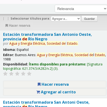
|
|
Seleccionar títulos para:
Hacer reserva
Estación transformadora San Antonio Oeste,
provincia
de
Río Negro
por
Agua
y
Energía
Eléctrica,
Sociedad
de
l
Estado
.
Idioma:
Español
Editor:
Buenos Aires:
Agua
y
Energía
Eléctrica,
Sociedad
de
l
Estado
,
1988
Disponibilidad:
Ítems disponibles para préstamo:
Signatura
topográfica:
621.374.5/A282/v.2
(3).
Hacer reserva
Agregar al carrito
Estación transformadora San Antoni Oeste,
provincia
de
Río Negro