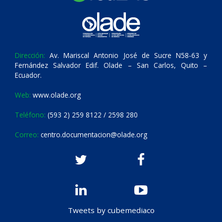
Dirección:
Av. Mariscal Antonio José de Sucre N58-63 y
Fernández Salvador Edif. Olade – San Carlos, Quito –
Ecuador.
Web:
www.olade.org
Teléfono:
(593 2) 259 8122 / 2598 280
Correo:
centro.documentacion@olade.org
Tweets by cubemediaco