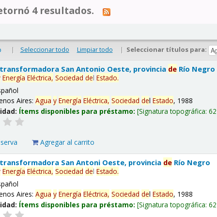
tornó 4 resultados.
|
Seleccionar todo
Limpiar todo
|
Seleccionar títulos para:
o
 transformadora San Antonio Oeste, provincia
de
Río Negro
y
Energía
Eléctrica,
Sociedad
de
l
Estado
.
spañol
enos Aires:
Agua
y
Energía
Eléctrica,
Sociedad
de
l
Estado
, 1988
lidad:
Ítems disponibles para préstamo:
Signatura topográfica:
62
eserva
Agregar al carrito
 transformadora San Antoni Oeste, provincia
de
Río Negro
y
Energía
Eléctrica,
Sociedad
de
l
Estado
.
spañol
enos Aires:
Agua
y
Energía
Eléctrica,
Sociedad
de
l
Estado
, 1988
lidad:
Ítems disponibles para préstamo:
Signatura topográfica:
62