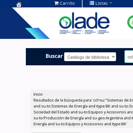
Carrito
Listas
Centro de
Documentación
OLADE -
Buscar
Inicio
›
Resultados de la búsqueda para 'ccl=su:"Sistemas de E
and su-to:Sistemas de Energía and itype:BK and su-to:Si
Sociedad del Estado and su-to:Equipos y Accesorios and 
su-to:Producción de Energía and su-geo:Argentina and i
Energía and su-to:Equipos y Accesorios and itype:BK'