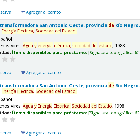
eserva
Agregar al carrito
 transformadora San Antonio Oeste, provincia
de
Río Negro
y
Energía
Eléctrica,
Sociedad
de
l
Estado
.
spañol
enos Aires:
Agua
y
energía
eléctrica,
sociedad
de
l
estado
, 1988
lidad:
Ítems disponibles para préstamo:
Signatura topográfica:
62
eserva
Agregar al carrito
 transformadora San Antonio Oeste, provincia
de
Río Negro
y
Energía
Eléctrica,
Sociedad
de
l
Estado
.
spañol
enos Aires:
Agua
y
Energía
Eléctrica,
Sociedad
de
l
Estado
, 1998
lidad:
Ítems disponibles para préstamo:
Signatura topográfica:
62
eserva
Agregar al carrito