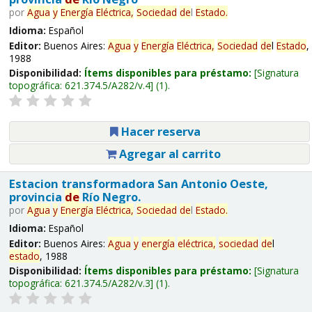
por
Agua
y
Energía
Eléctrica,
Sociedad
de
l
Estado
.
Idioma:
Español
Editor:
Buenos Aires:
Agua
y
Energía
Eléctrica,
Sociedad
de
l
Estado
,
1988
Disponibilidad:
Ítems disponibles para préstamo:
Signatura
topográfica:
621.374.5/A282/v.4
(1).
Hacer reserva
Agregar al carrito
Estacion transformadora San Antonio Oeste,
provincia
de
Río Negro.
por
Agua
y
Energía
Eléctrica,
Sociedad
de
l
Estado
.
Idioma:
Español
Editor:
Buenos Aires:
Agua
y
energía
eléctrica,
sociedad
de
l
estado
, 1988
Disponibilidad:
Ítems disponibles para préstamo:
Signatura
topográfica:
621.374.5/A282/v.3
(1).