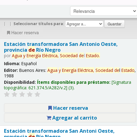
|
|
Seleccionar títulos para:
Hacer reserva
Estación transformadora San Antonio Oeste,
provincia
de
Río Negro
por
Agua
y
Energía
Eléctrica,
Sociedad
de
l
Estado
.
Idioma:
Español
Editor:
Buenos Aires:
Agua
y
Energía
Eléctrica,
Sociedad
de
l
Estado
,
1988
Disponibilidad:
Ítems disponibles para préstamo:
Signatura
topográfica:
621.374.5/A282/v.2
(3).
Hacer reserva
Agregar al carrito
Estación transformadora San Antoni Oeste,
provincia
de
Río Negro