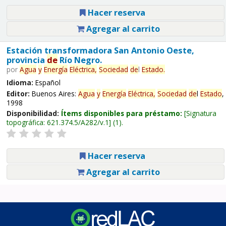
Hacer reserva
Agregar al carrito
Estación transformadora San Antonio Oeste,
provincia
de
Río Negro.
por
Agua
y
Energía
Eléctrica,
Sociedad
de
l
Estado
.
Idioma:
Español
Editor:
Buenos Aires:
Agua
y
Energía
Eléctrica,
Sociedad
de
l
Estado
,
1998
Disponibilidad:
Ítems disponibles para préstamo:
Signatura
topográfica:
621.374.5/A282/v.1
(1).
Hacer reserva
Agregar al carrito