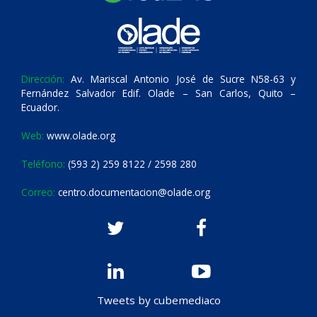
Dirección:
Av. Mariscal Antonio José de Sucre N58-63 y
Fernández Salvador Edif. Olade – San Carlos, Quito –
Ecuador.
Web:
www.olade.org
Teléfono:
(593 2) 259 8122 / 2598 280
Correo:
centro.documentacion@olade.org
Tweets by cubemediaco