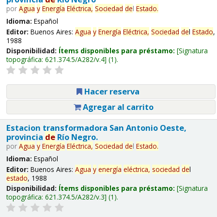
por
Agua
y
Energía
Eléctrica,
Sociedad
de
l
Estado
.
Idioma:
Español
Editor:
Buenos Aires:
Agua
y
Energía
Eléctrica,
Sociedad
de
l
Estado
,
1988
Disponibilidad:
Ítems disponibles para préstamo:
Signatura
topográfica:
621.374.5/A282/v.4
(1).
Hacer reserva
Agregar al carrito
Estacion transformadora San Antonio Oeste,
provincia
de
Río Negro.
por
Agua
y
Energía
Eléctrica,
Sociedad
de
l
Estado
.
Idioma:
Español
Editor:
Buenos Aires:
Agua
y
energía
eléctrica,
sociedad
de
l
estado
, 1988
Disponibilidad:
Ítems disponibles para préstamo:
Signatura
topográfica:
621.374.5/A282/v.3
(1).