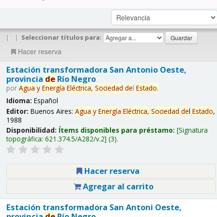
|
|
Seleccionar títulos para:
Hacer reserva
Estación transformadora San Antonio Oeste,
provincia
de
Río Negro
por
Agua
y
Energía
Eléctrica,
Sociedad
de
l
Estado
.
Idioma:
Español
Editor:
Buenos Aires:
Agua
y
Energía
Eléctrica,
Sociedad
de
l
Estado
,
1988
Disponibilidad:
Ítems disponibles para préstamo:
Signatura
topográfica:
621.374.5/A282/v.2
(3).
Hacer reserva
Agregar al carrito
Estación transformadora San Antoni Oeste,
provincia
de
Río Negro