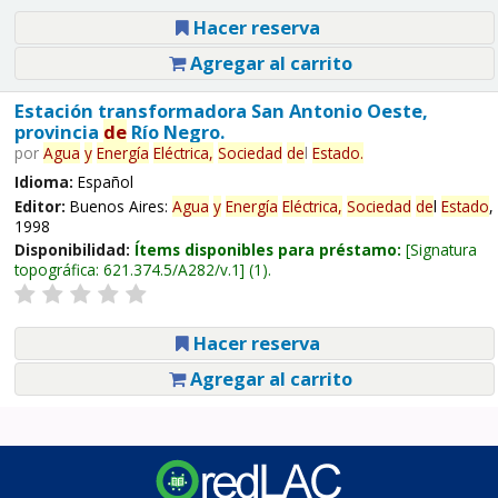
Hacer reserva
Agregar al carrito
Estación transformadora San Antonio Oeste,
provincia
de
Río Negro.
por
Agua
y
Energía
Eléctrica,
Sociedad
de
l
Estado
.
Idioma:
Español
Editor:
Buenos Aires:
Agua
y
Energía
Eléctrica,
Sociedad
de
l
Estado
,
1998
Disponibilidad:
Ítems disponibles para préstamo:
Signatura
topográfica:
621.374.5/A282/v.1
(1).
Hacer reserva
Agregar al carrito