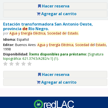
Hacer reserva
Agregar al carrito
Estación transformadora San Antonio Oeste,
provincia
de
Río Negro.
por
Agua
y
Energía
Eléctrica,
Sociedad
de
l
Estado
.
Idioma:
Español
Editor:
Buenos Aires:
Agua
y
Energía
Eléctrica,
Sociedad
de
l
Estado
,
1998
Disponibilidad:
Ítems disponibles para préstamo:
Signatura
topográfica:
621.374.5/A282/v.1
(1).
Hacer reserva
Agregar al carrito