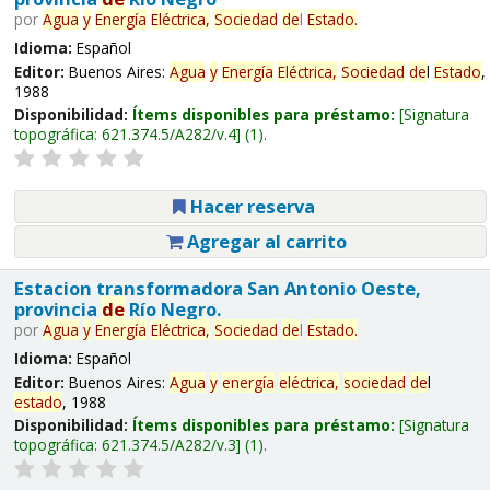
por
Agua
y
Energía
Eléctrica,
Sociedad
de
l
Estado
.
Idioma:
Español
Editor:
Buenos Aires:
Agua
y
Energía
Eléctrica,
Sociedad
de
l
Estado
,
1988
Disponibilidad:
Ítems disponibles para préstamo:
Signatura
topográfica:
621.374.5/A282/v.4
(1).
Hacer reserva
Agregar al carrito
Estacion transformadora San Antonio Oeste,
provincia
de
Río Negro.
por
Agua
y
Energía
Eléctrica,
Sociedad
de
l
Estado
.
Idioma:
Español
Editor:
Buenos Aires:
Agua
y
energía
eléctrica,
sociedad
de
l
estado
, 1988
Disponibilidad:
Ítems disponibles para préstamo:
Signatura
topográfica:
621.374.5/A282/v.3
(1).