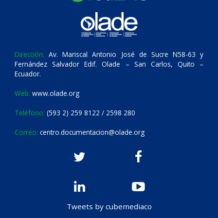
Dirección:
Av. Mariscal Antonio José de Sucre N58-63 y
Fernández Salvador Edif. Olade – San Carlos, Quito –
Ecuador.
Web:
www.olade.org
Teléfono:
(593 2) 259 8122 / 2598 280
Correo:
centro.documentacion@olade.org
Tweets by cubemediaco