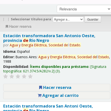
|
|
Seleccionar títulos para:
Hacer reserva
Estación transformadora San Antonio Oeste,
provincia
de
Río Negro
por
Agua
y
Energía
Eléctrica,
Sociedad
de
l
Estado
.
Idioma:
Español
Editor:
Buenos Aires:
Agua
y
Energía
Eléctrica,
Sociedad
de
l
Estado
,
1988
Disponibilidad:
Ítems disponibles para préstamo:
Signatura
topográfica:
621.374.5/A282/v.2
(3).
Hacer reserva
Agregar al carrito
Estación transformadora San Antoni Oeste,
provincia
de
Río Negro