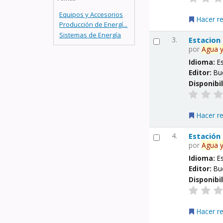
Equipos y Accesorios
Hacer r
Producción de Energí...
Sistemas de Energía
3.
Estacion
por
Agua
Idioma:
E
Editor:
Bu
Disponibi
Hacer r
4.
Estación
por
Agua
Idioma:
E
Editor:
Bu
Disponibi
Hacer r