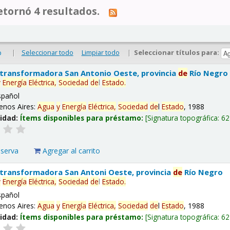
tornó 4 resultados.
|
Seleccionar todo
Limpiar todo
|
Seleccionar títulos para:
o
 transformadora San Antonio Oeste, provincia
de
Río Negro
y
Energía
Eléctrica,
Sociedad
de
l
Estado
.
spañol
enos Aires:
Agua
y
Energía
Eléctrica,
Sociedad
de
l
Estado
, 1988
lidad:
Ítems disponibles para préstamo:
Signatura topográfica:
62
eserva
Agregar al carrito
 transformadora San Antoni Oeste, provincia
de
Río Negro
y
Energía
Eléctrica,
Sociedad
de
l
Estado
.
spañol
enos Aires:
Agua
y
Energía
Eléctrica,
Sociedad
de
l
Estado
, 1988
lidad:
Ítems disponibles para préstamo:
Signatura topográfica:
62