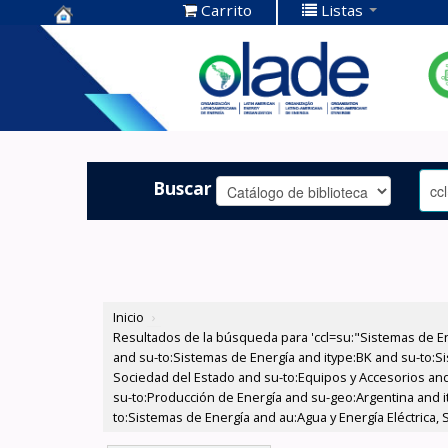
Carrito
Listas
Centro de
Documentación
OLADE -
Buscar
Inicio
›
Resultados de la búsqueda para 'ccl=su:"Sistemas de E
and su-to:Sistemas de Energía and itype:BK and su-to:Si
Sociedad del Estado and su-to:Equipos y Accesorios and 
su-to:Producción de Energía and su-geo:Argentina and i
to:Sistemas de Energía and au:Agua y Energía Eléctrica, 