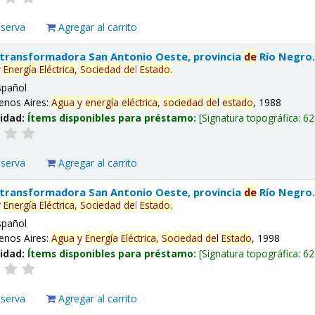
eserva
Agregar al carrito
 transformadora San Antonio Oeste, provincia
de
Río Negro
y
Energía
Eléctrica,
Sociedad
de
l
Estado
.
spañol
enos Aires:
Agua
y
energía
eléctrica,
sociedad
de
l
estado
, 1988
lidad:
Ítems disponibles para préstamo:
Signatura topográfica:
62
eserva
Agregar al carrito
 transformadora San Antonio Oeste, provincia
de
Río Negro
y
Energía
Eléctrica,
Sociedad
de
l
Estado
.
spañol
enos Aires:
Agua
y
Energía
Eléctrica,
Sociedad
de
l
Estado
, 1998
lidad:
Ítems disponibles para préstamo:
Signatura topográfica:
62
eserva
Agregar al carrito