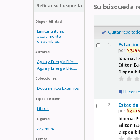
Refinar su búsqueda
Su búsqueda re
Disponibilidad
Limitar a ítems
Quitar resaltad
actualmente
disponibles.
1.
Estación
por
Agua
Autores
Idioma:
E
Agua y Energía Eléct...
Editor:
Bu
Agua y Energía Eléct...
Disponibi
Colecciones
Documentos Externos
Hacer r
Tipos de ítem
2.
Estación
Libros
por
Agua
Idioma:
E
Lugares
Editor:
Bu
Argentina
Disponibi
Temas