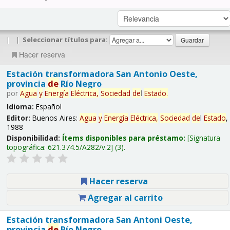
|
|
Seleccionar títulos para:
Hacer reserva
Estación transformadora San Antonio Oeste,
provincia
de
Río Negro
por
Agua
y
Energía
Eléctrica,
Sociedad
de
l
Estado
.
Idioma:
Español
Editor:
Buenos Aires:
Agua
y
Energía
Eléctrica,
Sociedad
de
l
Estado
,
1988
Disponibilidad:
Ítems disponibles para préstamo:
Signatura
topográfica:
621.374.5/A282/v.2
(3).
Hacer reserva
Agregar al carrito
Estación transformadora San Antoni Oeste,
provincia
de
Río Negro