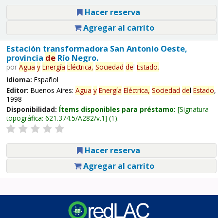
Hacer reserva
Agregar al carrito
Estación transformadora San Antonio Oeste,
provincia
de
Río Negro.
por
Agua
y
Energía
Eléctrica,
Sociedad
de
l
Estado
.
Idioma:
Español
Editor:
Buenos Aires:
Agua
y
Energía
Eléctrica,
Sociedad
de
l
Estado
,
1998
Disponibilidad:
Ítems disponibles para préstamo:
Signatura
topográfica:
621.374.5/A282/v.1
(1).
Hacer reserva
Agregar al carrito