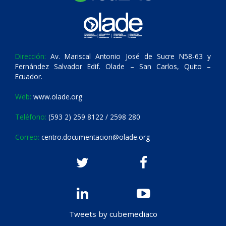
Dirección:
Av. Mariscal Antonio José de Sucre N58-63 y
Fernández Salvador Edif. Olade – San Carlos, Quito –
Ecuador.
Web:
www.olade.org
Teléfono:
(593 2) 259 8122 / 2598 280
Correo:
centro.documentacion@olade.org
Tweets by cubemediaco