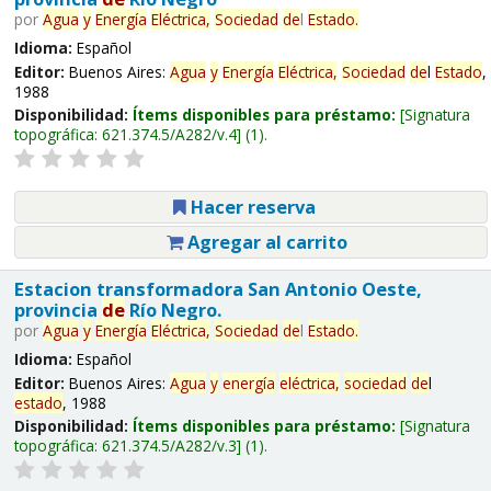
por
Agua
y
Energía
Eléctrica,
Sociedad
de
l
Estado
.
Idioma:
Español
Editor:
Buenos Aires:
Agua
y
Energía
Eléctrica,
Sociedad
de
l
Estado
,
1988
Disponibilidad:
Ítems disponibles para préstamo:
Signatura
topográfica:
621.374.5/A282/v.4
(1).
Hacer reserva
Agregar al carrito
Estacion transformadora San Antonio Oeste,
provincia
de
Río Negro.
por
Agua
y
Energía
Eléctrica,
Sociedad
de
l
Estado
.
Idioma:
Español
Editor:
Buenos Aires:
Agua
y
energía
eléctrica,
sociedad
de
l
estado
, 1988
Disponibilidad:
Ítems disponibles para préstamo:
Signatura
topográfica:
621.374.5/A282/v.3
(1).