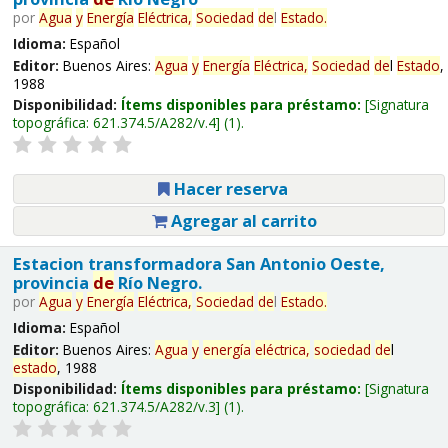
por
Agua
y
Energía
Eléctrica,
Sociedad
de
l
Estado
.
Idioma:
Español
Editor:
Buenos Aires:
Agua
y
Energía
Eléctrica,
Sociedad
de
l
Estado
,
1988
Disponibilidad:
Ítems disponibles para préstamo:
Signatura
topográfica:
621.374.5/A282/v.4
(1).
Hacer reserva
Agregar al carrito
Estacion transformadora San Antonio Oeste,
provincia
de
Río Negro.
por
Agua
y
Energía
Eléctrica,
Sociedad
de
l
Estado
.
Idioma:
Español
Editor:
Buenos Aires:
Agua
y
energía
eléctrica,
sociedad
de
l
estado
, 1988
Disponibilidad:
Ítems disponibles para préstamo:
Signatura
topográfica:
621.374.5/A282/v.3
(1).