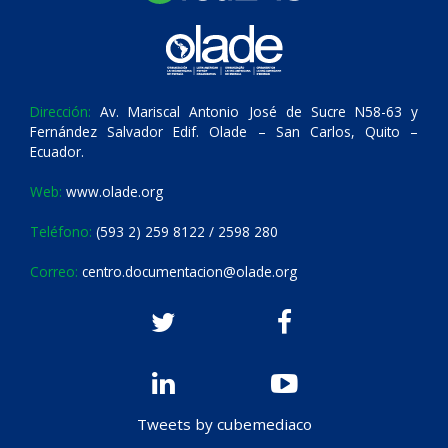
Dirección:
Av. Mariscal Antonio José de Sucre N58-63 y
Fernández Salvador Edif. Olade – San Carlos, Quito –
Ecuador.
Web:
www.olade.org
Teléfono:
(593 2) 259 8122 / 2598 280
Correo:
centro.documentacion@olade.org
Tweets by cubemediaco