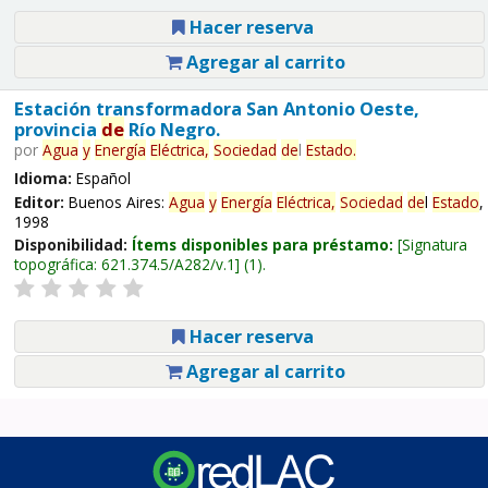
Hacer reserva
Agregar al carrito
Estación transformadora San Antonio Oeste,
provincia
de
Río Negro.
por
Agua
y
Energía
Eléctrica,
Sociedad
de
l
Estado
.
Idioma:
Español
Editor:
Buenos Aires:
Agua
y
Energía
Eléctrica,
Sociedad
de
l
Estado
,
1998
Disponibilidad:
Ítems disponibles para préstamo:
Signatura
topográfica:
621.374.5/A282/v.1
(1).
Hacer reserva
Agregar al carrito