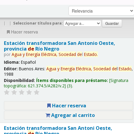
|
|
Seleccionar títulos para:
Hacer reserva
Estación transformadora San Antonio Oeste,
provincia
de
Río Negro
por
Agua
y
Energía
Eléctrica,
Sociedad
de
l
Estado
.
Idioma:
Español
Editor:
Buenos Aires:
Agua
y
Energía
Eléctrica,
Sociedad
de
l
Estado
,
1988
Disponibilidad:
Ítems disponibles para préstamo:
Signatura
topográfica:
621.374.5/A282/v.2
(3).
Hacer reserva
Agregar al carrito
Estación transformadora San Antoni Oeste,
provincia
de
Río Negro