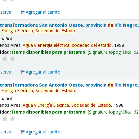
eserva
Agregar al carrito
 transformadora San Antonio Oeste, provincia
de
Río Negro
y
Energía
Eléctrica,
Sociedad
de
l
Estado
.
spañol
enos Aires:
Agua
y
energía
eléctrica,
sociedad
de
l
estado
, 1988
lidad:
Ítems disponibles para préstamo:
Signatura topográfica:
62
eserva
Agregar al carrito
 transformadora San Antonio Oeste, provincia
de
Río Negro
y
Energía
Eléctrica,
Sociedad
de
l
Estado
.
spañol
enos Aires:
Agua
y
Energía
Eléctrica,
Sociedad
de
l
Estado
, 1998
lidad:
Ítems disponibles para préstamo:
Signatura topográfica:
62
eserva
Agregar al carrito