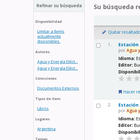
Refinar su búsqueda
Su búsqueda re
Disponibilidad
Limitar a ítems
Quitar resaltad
actualmente
disponibles.
1.
Estación
por
Agua
Autores
Idioma:
E
Agua y Energía Eléct...
Editor:
Bu
Agua y Energía Eléct...
Disponibi
Colecciones
Documentos Externos
Hacer r
Tipos de ítem
2.
Estación
Libros
por
Agua
Idioma:
E
Lugares
Editor:
Bu
Argentina
Disponibi
Temas