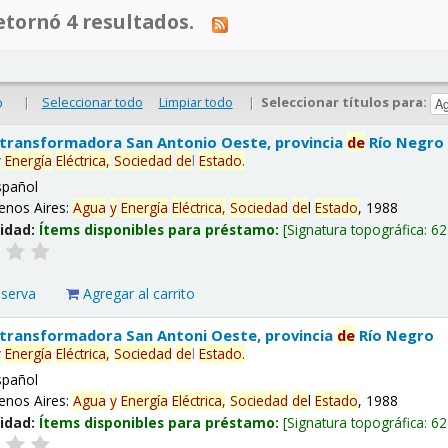
tornó 4 resultados.
|
Seleccionar todo
Limpiar todo
|
Seleccionar títulos para:
o
 transformadora San Antonio Oeste, provincia
de
Río Negro
y
Energía
Eléctrica,
Sociedad
de
l
Estado
.
spañol
enos Aires:
Agua
y
Energía
Eléctrica,
Sociedad
de
l
Estado
, 1988
lidad:
Ítems disponibles para préstamo:
Signatura topográfica:
62
eserva
Agregar al carrito
 transformadora San Antoni Oeste, provincia
de
Río Negro
y
Energía
Eléctrica,
Sociedad
de
l
Estado
.
spañol
enos Aires:
Agua
y
Energía
Eléctrica,
Sociedad
de
l
Estado
, 1988
lidad:
Ítems disponibles para préstamo:
Signatura topográfica:
62