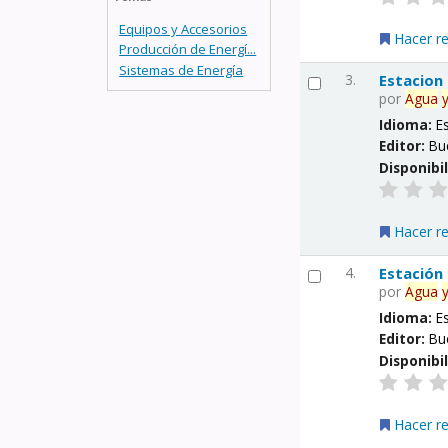
Equipos y Accesorios
Hacer r
Producción de Energí...
Sistemas de Energía
3.
Estacion
por
Agua
Idioma:
E
Editor:
Bu
Disponibi
Hacer r
4.
Estación
por
Agua
Idioma:
E
Editor:
Bu
Disponibi
Hacer r