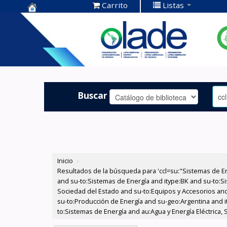
Carrito
Listas
Centro de
Documentación
OLADE -
Buscar
Inicio
›
Resultados de la búsqueda para 'ccl=su:"Sistemas de E
and su-to:Sistemas de Energía and itype:BK and su-to:Si
Sociedad del Estado and su-to:Equipos y Accesorios and 
su-to:Producción de Energía and su-geo:Argentina and i
to:Sistemas de Energía and au:Agua y Energía Eléctrica, 