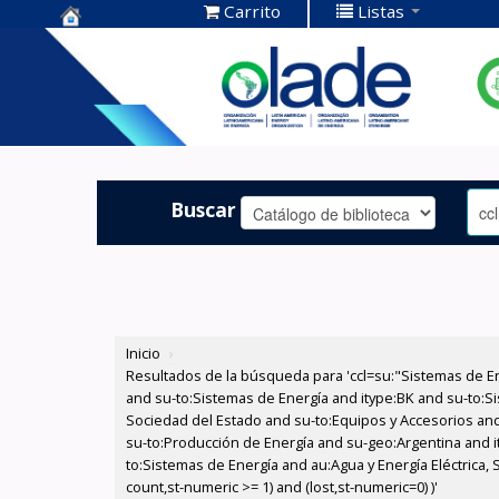
Carrito
Listas
Centro de
Documentación
OLADE -
Buscar
Inicio
›
Resultados de la búsqueda para 'ccl=su:"Sistemas de E
and su-to:Sistemas de Energía and itype:BK and su-to:Si
Sociedad del Estado and su-to:Equipos y Accesorios and 
su-to:Producción de Energía and su-geo:Argentina and i
to:Sistemas de Energía and au:Agua y Energía Eléctrica, 
count,st-numeric >= 1) and (lost,st-numeric=0) )'