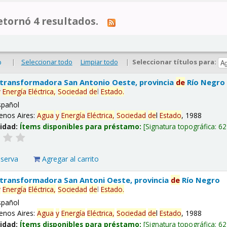
tornó 4 resultados.
|
Seleccionar todo
Limpiar todo
|
Seleccionar títulos para:
o
 transformadora San Antonio Oeste, provincia
de
Río Negro
y
Energía
Eléctrica,
Sociedad
de
l
Estado
.
spañol
enos Aires:
Agua
y
Energía
Eléctrica,
Sociedad
de
l
Estado
, 1988
lidad:
Ítems disponibles para préstamo:
Signatura topográfica:
62
eserva
Agregar al carrito
 transformadora San Antoni Oeste, provincia
de
Río Negro
y
Energía
Eléctrica,
Sociedad
de
l
Estado
.
spañol
enos Aires:
Agua
y
Energía
Eléctrica,
Sociedad
de
l
Estado
, 1988
lidad:
Ítems disponibles para préstamo:
Signatura topográfica:
62