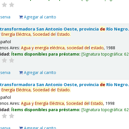
eserva
Agregar al carrito
 transformadora San Antonio Oeste, provincia
de
Río Negro
y
Energía
Eléctrica,
Sociedad
de
l
Estado
.
spañol
enos Aires:
Agua
y
energía
eléctrica,
sociedad
de
l
estado
, 1988
lidad:
Ítems disponibles para préstamo:
Signatura topográfica:
62
eserva
Agregar al carrito
 transformadora San Antonio Oeste, provincia
de
Río Negro
y
Energía
Eléctrica,
Sociedad
de
l
Estado
.
spañol
enos Aires:
Agua
y
Energía
Eléctrica,
Sociedad
de
l
Estado
, 1998
lidad:
Ítems disponibles para préstamo:
Signatura topográfica:
62
eserva
Agregar al carrito