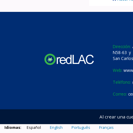
Dirección:
A
N58-63 y 
San Carlos
Web:
www.
Teléfono:
Correo:
ce
Al crear una cu
Idiomas:
Español
English
Português
Français