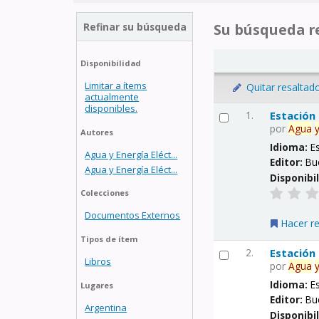
Refinar su búsqueda
Su búsqueda re
Disponibilidad
Limitar a ítems
Quitar resaltad
actualmente
disponibles.
1.
Estación
por
Agua
Autores
Idioma:
E
Agua y Energía Eléct...
Editor:
Bu
Agua y Energía Eléct...
Disponibi
Colecciones
Documentos Externos
Hacer r
Tipos de ítem
2.
Estación
Libros
por
Agua
Idioma:
E
Lugares
Editor:
Bu
Argentina
Disponibi