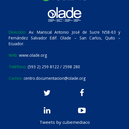
Dirección:
Av. Mariscal Antonio José de Sucre N58-63 y
Fernández Salvador Edif. Olade – San Carlos, Quito –
Ecuador.
Web:
www.olade.org
Teléfono:
(593 2) 259 8122 / 2598 280
Correo:
centro.documentacion@olade.org
Tweets by cubemediaco