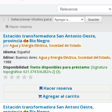
|
|
Seleccionar títulos para:
Hacer reserva
Estación transformadora San Antonio Oeste,
provincia
de
Río Negro
por
Agua
y
Energía
Eléctrica,
Sociedad
de
l
Estado
.
Idioma:
Español
Editor:
Buenos Aires:
Agua
y
Energía
Eléctrica,
Sociedad
de
l
Estado
,
1988
Disponibilidad:
Ítems disponibles para préstamo:
Signatura
topográfica:
621.374.5/A282/v.2
(3).
Hacer reserva
Agregar al carrito
Estación transformadora San Antoni Oeste,
provincia
de
Río Negro