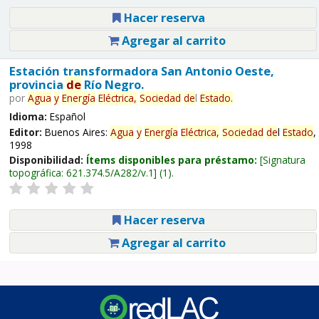
Hacer reserva
Agregar al carrito
Estación transformadora San Antonio Oeste,
provincia
de
Río Negro.
por
Agua
y
Energía
Eléctrica,
Sociedad
de
l
Estado
.
Idioma:
Español
Editor:
Buenos Aires:
Agua
y
Energía
Eléctrica,
Sociedad
de
l
Estado
,
1998
Disponibilidad:
Ítems disponibles para préstamo:
Signatura
topográfica:
621.374.5/A282/v.1
(1).
Hacer reserva
Agregar al carrito