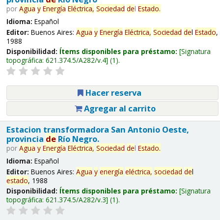
por
Agua
y
Energía
Eléctrica,
Sociedad
de
l
Estado
.
Idioma:
Español
Editor:
Buenos Aires:
Agua
y
Energía
Eléctrica,
Sociedad
de
l
Estado
,
1988
Disponibilidad:
Ítems disponibles para préstamo:
Signatura
topográfica:
621.374.5/A282/v.4
(1).
Hacer reserva
Agregar al carrito
Estacion transformadora San Antonio Oeste,
provincia
de
Río Negro.
por
Agua
y
Energía
Eléctrica,
Sociedad
de
l
Estado
.
Idioma:
Español
Editor:
Buenos Aires:
Agua
y
energía
eléctrica,
sociedad
de
l
estado
, 1988
Disponibilidad:
Ítems disponibles para préstamo:
Signatura
topográfica:
621.374.5/A282/v.3
(1).