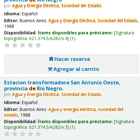
por
Agua
y
Energía
Eléctrica,
Sociedad
de
l
Estado
.
Idioma:
Español
Editor:
Buenos Aires:
Agua
y
Energía
Eléctrica,
Sociedad
de
l
Estado
,
1988
Disponibilidad:
Ítems disponibles para préstamo:
Signatura
topográfica:
621.374.5/A282/v.4
(1).
Hacer reserva
Agregar al carrito
Estacion transformadora San Antonio Oeste,
provincia
de
Río Negro.
por
Agua
y
Energía
Eléctrica,
Sociedad
de
l
Estado
.
Idioma:
Español
Editor:
Buenos Aires:
Agua
y
energía
eléctrica,
sociedad
de
l
estado
, 1988
Disponibilidad:
Ítems disponibles para préstamo:
Signatura
topográfica:
621.374.5/A282/v.3
(1).