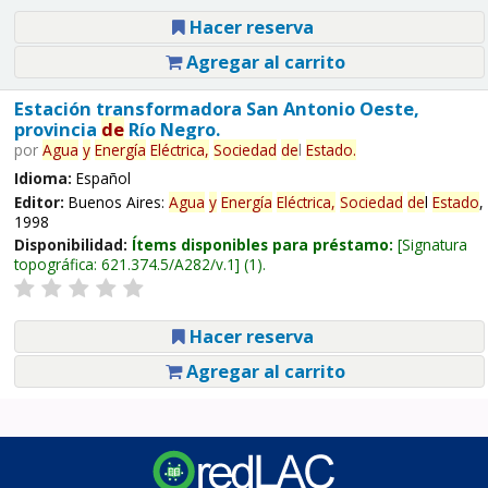
Hacer reserva
Agregar al carrito
Estación transformadora San Antonio Oeste,
provincia
de
Río Negro.
por
Agua
y
Energía
Eléctrica,
Sociedad
de
l
Estado
.
Idioma:
Español
Editor:
Buenos Aires:
Agua
y
Energía
Eléctrica,
Sociedad
de
l
Estado
,
1998
Disponibilidad:
Ítems disponibles para préstamo:
Signatura
topográfica:
621.374.5/A282/v.1
(1).
Hacer reserva
Agregar al carrito