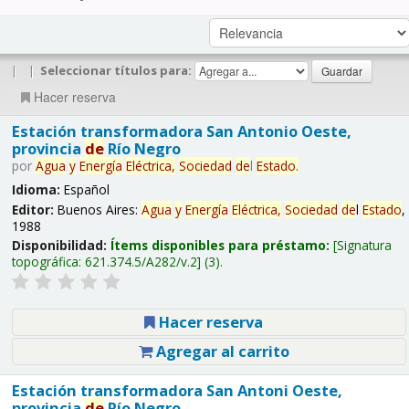
|
|
Seleccionar títulos para:
Hacer reserva
Estación transformadora San Antonio Oeste,
provincia
de
Río Negro
por
Agua
y
Energía
Eléctrica,
Sociedad
de
l
Estado
.
Idioma:
Español
Editor:
Buenos Aires:
Agua
y
Energía
Eléctrica,
Sociedad
de
l
Estado
,
1988
Disponibilidad:
Ítems disponibles para préstamo:
Signatura
topográfica:
621.374.5/A282/v.2
(3).
Hacer reserva
Agregar al carrito
Estación transformadora San Antoni Oeste,
provincia
de
Río Negro