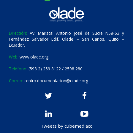
Dirección:
Av. Mariscal Antonio José de Sucre N58-63 y
Fernández Salvador Edif. Olade – San Carlos, Quito –
Ecuador.
Web:
www.olade.org
Teléfono:
(593 2) 259 8122 / 2598 280
Correo:
centro.documentacion@olade.org
Tweets by cubemediaco