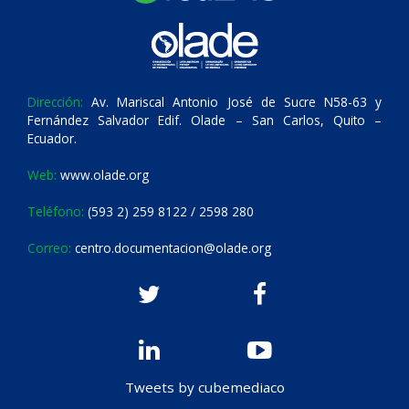
Dirección:
Av. Mariscal Antonio José de Sucre N58-63 y
Fernández Salvador Edif. Olade – San Carlos, Quito –
Ecuador.
Web:
www.olade.org
Teléfono:
(593 2) 259 8122 / 2598 280
Correo:
centro.documentacion@olade.org
Tweets by cubemediaco