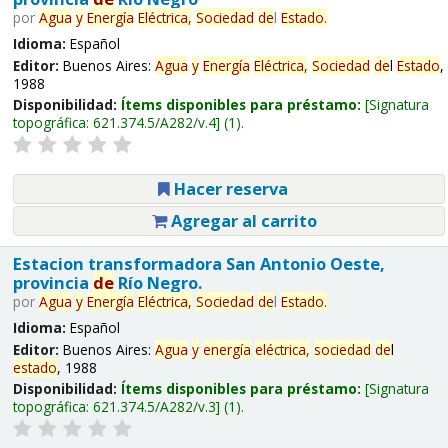
por
Agua
y
Energía
Eléctrica,
Sociedad
de
l
Estado
.
Idioma:
Español
Editor:
Buenos Aires:
Agua
y
Energía
Eléctrica,
Sociedad
de
l
Estado
,
1988
Disponibilidad:
Ítems disponibles para préstamo:
Signatura
topográfica:
621.374.5/A282/v.4
(1).
Hacer reserva
Agregar al carrito
Estacion transformadora San Antonio Oeste,
provincia
de
Río Negro.
por
Agua
y
Energía
Eléctrica,
Sociedad
de
l
Estado
.
Idioma:
Español
Editor:
Buenos Aires:
Agua
y
energía
eléctrica,
sociedad
de
l
estado
, 1988
Disponibilidad:
Ítems disponibles para préstamo:
Signatura
topográfica:
621.374.5/A282/v.3
(1).