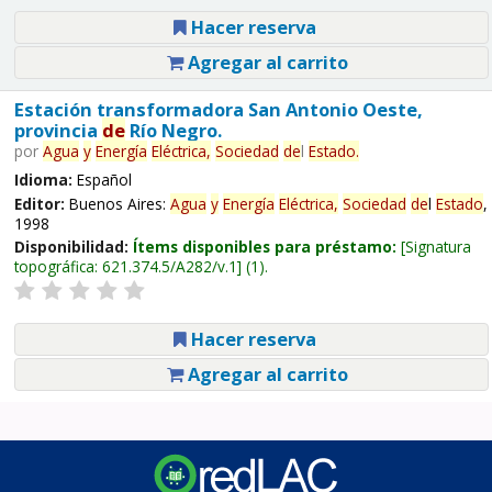
Hacer reserva
Agregar al carrito
Estación transformadora San Antonio Oeste,
provincia
de
Río Negro.
por
Agua
y
Energía
Eléctrica,
Sociedad
de
l
Estado
.
Idioma:
Español
Editor:
Buenos Aires:
Agua
y
Energía
Eléctrica,
Sociedad
de
l
Estado
,
1998
Disponibilidad:
Ítems disponibles para préstamo:
Signatura
topográfica:
621.374.5/A282/v.1
(1).
Hacer reserva
Agregar al carrito