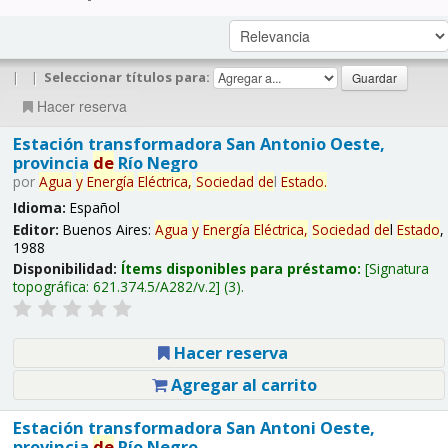
|
|
Seleccionar títulos para:
Hacer reserva
Estación transformadora San Antonio Oeste,
provincia
de
Río Negro
por
Agua
y
Energía
Eléctrica,
Sociedad
de
l
Estado
.
Idioma:
Español
Editor:
Buenos Aires:
Agua
y
Energía
Eléctrica,
Sociedad
de
l
Estado
,
1988
Disponibilidad:
Ítems disponibles para préstamo:
Signatura
topográfica:
621.374.5/A282/v.2
(3).
Hacer reserva
Agregar al carrito
Estación transformadora San Antoni Oeste,
provincia
de
Río Negro