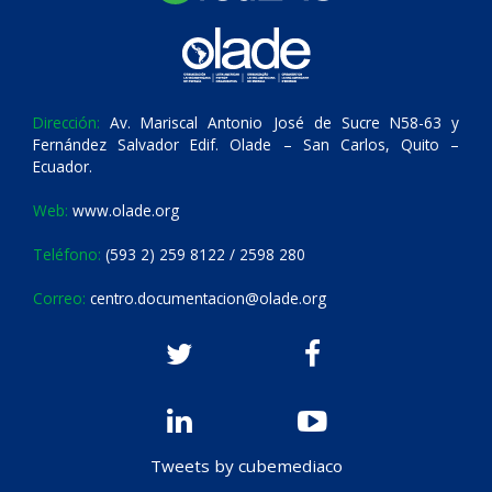
Dirección:
Av. Mariscal Antonio José de Sucre N58-63 y
Fernández Salvador Edif. Olade – San Carlos, Quito –
Ecuador.
Web:
www.olade.org
Teléfono:
(593 2) 259 8122 / 2598 280
Correo:
centro.documentacion@olade.org
Tweets by cubemediaco