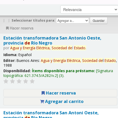
|
|
Seleccionar títulos para:
Hacer reserva
Estación transformadora San Antonio Oeste,
provincia
de
Río Negro
por
Agua
y
Energía
Eléctrica,
Sociedad
de
l
Estado
.
Idioma:
Español
Editor:
Buenos Aires:
Agua
y
Energía
Eléctrica,
Sociedad
de
l
Estado
,
1988
Disponibilidad:
Ítems disponibles para préstamo:
Signatura
topográfica:
621.374.5/A282/v.2
(3).
Hacer reserva
Agregar al carrito
Estación transformadora San Antoni Oeste,
provincia
de
Río Negro