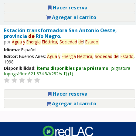
Hacer reserva
Agregar al carrito
Estación transformadora San Antonio Oeste,
provincia
de
Río Negro.
por
Agua
y
Energía
Eléctrica,
Sociedad
de
l
Estado
.
Idioma:
Español
Editor:
Buenos Aires:
Agua
y
Energía
Eléctrica,
Sociedad
de
l
Estado
,
1998
Disponibilidad:
Ítems disponibles para préstamo:
Signatura
topográfica:
621.374.5/A282/v.1
(1).
Hacer reserva
Agregar al carrito