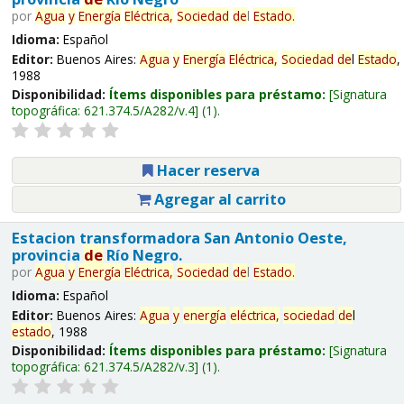
por
Agua
y
Energía
Eléctrica,
Sociedad
de
l
Estado
.
Idioma:
Español
Editor:
Buenos Aires:
Agua
y
Energía
Eléctrica,
Sociedad
de
l
Estado
,
1988
Disponibilidad:
Ítems disponibles para préstamo:
Signatura
topográfica:
621.374.5/A282/v.4
(1).
Hacer reserva
Agregar al carrito
Estacion transformadora San Antonio Oeste,
provincia
de
Río Negro.
por
Agua
y
Energía
Eléctrica,
Sociedad
de
l
Estado
.
Idioma:
Español
Editor:
Buenos Aires:
Agua
y
energía
eléctrica,
sociedad
de
l
estado
, 1988
Disponibilidad:
Ítems disponibles para préstamo:
Signatura
topográfica:
621.374.5/A282/v.3
(1).