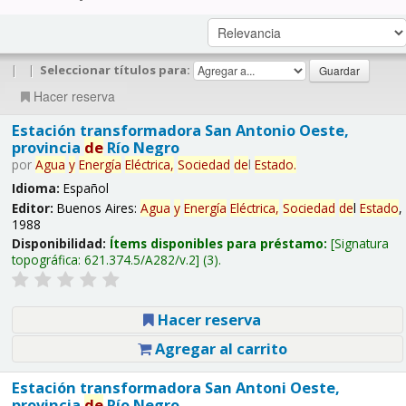
|
|
Seleccionar títulos para:
Hacer reserva
Estación transformadora San Antonio Oeste,
provincia
de
Río Negro
por
Agua
y
Energía
Eléctrica,
Sociedad
de
l
Estado
.
Idioma:
Español
Editor:
Buenos Aires:
Agua
y
Energía
Eléctrica,
Sociedad
de
l
Estado
,
1988
Disponibilidad:
Ítems disponibles para préstamo:
Signatura
topográfica:
621.374.5/A282/v.2
(3).
Hacer reserva
Agregar al carrito
Estación transformadora San Antoni Oeste,
provincia
de
Río Negro