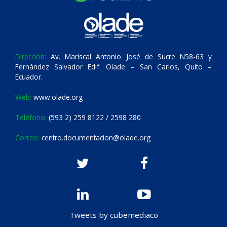
Dirección:
Av. Mariscal Antonio José de Sucre N58-63 y
Fernández Salvador Edif. Olade – San Carlos, Quito –
Ecuador.
Web:
www.olade.org
Teléfono:
(593 2) 259 8122 / 2598 280
Correo:
centro.documentacion@olade.org
Tweets by cubemediaco