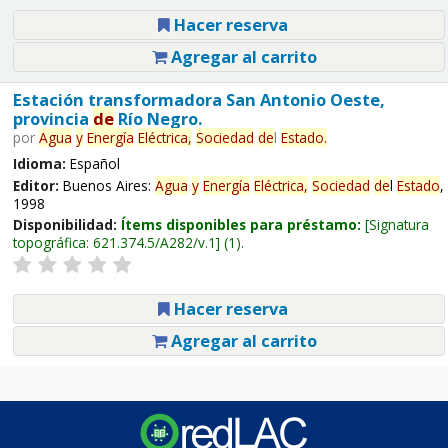
Hacer reserva
Agregar al carrito
Estación transformadora San Antonio Oeste,
provincia
de
Río Negro.
por
Agua
y
Energía
Eléctrica,
Sociedad
de
l
Estado
.
Idioma:
Español
Editor:
Buenos Aires:
Agua
y
Energía
Eléctrica,
Sociedad
de
l
Estado
,
1998
Disponibilidad:
Ítems disponibles para préstamo:
Signatura
topográfica:
621.374.5/A282/v.1
(1).
Hacer reserva
Agregar al carrito