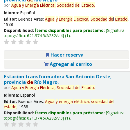
por
Agua
y
Energía
Eléctrica,
Sociedad
de
l
Estado
.
Idioma:
Español
Editor:
Buenos Aires:
Agua
y
Energía
Eléctrica,
Sociedad
de
l
Estado
,
1988
Disponibilidad:
Ítems disponibles para préstamo:
Signatura
topográfica:
621.374.5/A282/v.4
(1).
Hacer reserva
Agregar al carrito
Estacion transformadora San Antonio Oeste,
provincia
de
Río Negro.
por
Agua
y
Energía
Eléctrica,
Sociedad
de
l
Estado
.
Idioma:
Español
Editor:
Buenos Aires:
Agua
y
energía
eléctrica,
sociedad
de
l
estado
, 1988
Disponibilidad:
Ítems disponibles para préstamo:
Signatura
topográfica:
621.374.5/A282/v.3
(1).