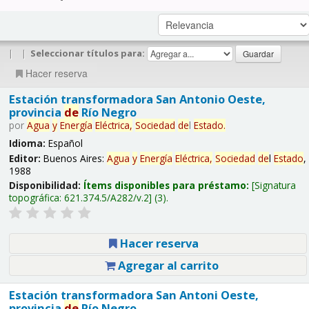
|
|
Seleccionar títulos para:
Hacer reserva
Estación transformadora San Antonio Oeste,
provincia
de
Río Negro
por
Agua
y
Energía
Eléctrica,
Sociedad
de
l
Estado
.
Idioma:
Español
Editor:
Buenos Aires:
Agua
y
Energía
Eléctrica,
Sociedad
de
l
Estado
,
1988
Disponibilidad:
Ítems disponibles para préstamo:
Signatura
topográfica:
621.374.5/A282/v.2
(3).
Hacer reserva
Agregar al carrito
Estación transformadora San Antoni Oeste,
provincia
de
Río Negro