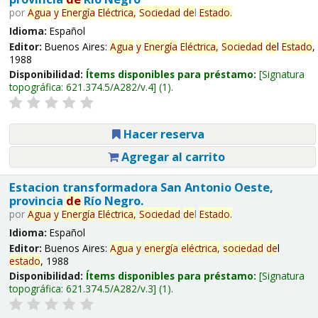
por
Agua
y
Energía
Eléctrica,
Sociedad
de
l
Estado
.
Idioma:
Español
Editor:
Buenos Aires:
Agua
y
Energía
Eléctrica,
Sociedad
de
l
Estado
,
1988
Disponibilidad:
Ítems disponibles para préstamo:
Signatura
topográfica:
621.374.5/A282/v.4
(1).
Hacer reserva
Agregar al carrito
Estacion transformadora San Antonio Oeste,
provincia
de
Río Negro.
por
Agua
y
Energía
Eléctrica,
Sociedad
de
l
Estado
.
Idioma:
Español
Editor:
Buenos Aires:
Agua
y
energía
eléctrica,
sociedad
de
l
estado
, 1988
Disponibilidad:
Ítems disponibles para préstamo:
Signatura
topográfica:
621.374.5/A282/v.3
(1).