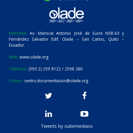
Dirección:
Av. Mariscal Antonio José de Sucre N58-63 y
Fernández Salvador Edif. Olade – San Carlos, Quito –
Ecuador.
Web:
www.olade.org
Teléfono:
(593 2) 259 8122 / 2598 280
Correo:
centro.documentacion@olade.org
Tweets by cubemediaco