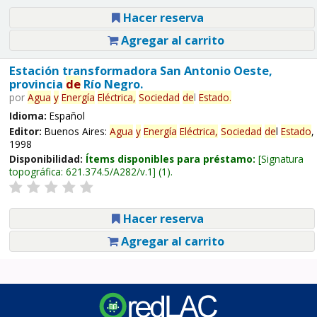
Hacer reserva
Agregar al carrito
Estación transformadora San Antonio Oeste,
provincia
de
Río Negro.
por
Agua
y
Energía
Eléctrica,
Sociedad
de
l
Estado
.
Idioma:
Español
Editor:
Buenos Aires:
Agua
y
Energía
Eléctrica,
Sociedad
de
l
Estado
,
1998
Disponibilidad:
Ítems disponibles para préstamo:
Signatura
topográfica:
621.374.5/A282/v.1
(1).
Hacer reserva
Agregar al carrito