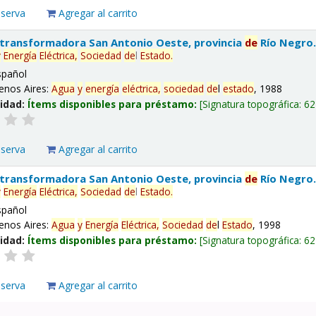
eserva
Agregar al carrito
 transformadora San Antonio Oeste, provincia
de
Río Negro
y
Energía
Eléctrica,
Sociedad
de
l
Estado
.
spañol
enos Aires:
Agua
y
energía
eléctrica,
sociedad
de
l
estado
, 1988
lidad:
Ítems disponibles para préstamo:
Signatura topográfica:
62
eserva
Agregar al carrito
 transformadora San Antonio Oeste, provincia
de
Río Negro
y
Energía
Eléctrica,
Sociedad
de
l
Estado
.
spañol
enos Aires:
Agua
y
Energía
Eléctrica,
Sociedad
de
l
Estado
, 1998
lidad:
Ítems disponibles para préstamo:
Signatura topográfica:
62
eserva
Agregar al carrito