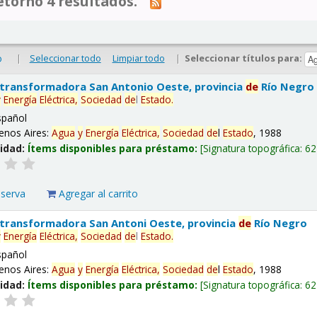
tornó 4 resultados.
|
Seleccionar todo
Limpiar todo
|
Seleccionar títulos para:
o
 transformadora San Antonio Oeste, provincia
de
Río Negro
y
Energía
Eléctrica,
Sociedad
de
l
Estado
.
spañol
enos Aires:
Agua
y
Energía
Eléctrica,
Sociedad
de
l
Estado
, 1988
lidad:
Ítems disponibles para préstamo:
Signatura topográfica:
62
eserva
Agregar al carrito
 transformadora San Antoni Oeste, provincia
de
Río Negro
y
Energía
Eléctrica,
Sociedad
de
l
Estado
.
spañol
enos Aires:
Agua
y
Energía
Eléctrica,
Sociedad
de
l
Estado
, 1988
lidad:
Ítems disponibles para préstamo:
Signatura topográfica:
62