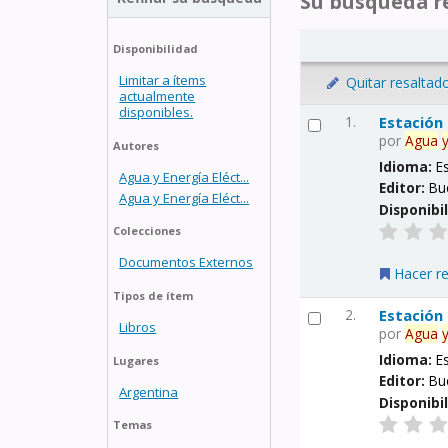
Su búsqueda re
Disponibilidad
Limitar a ítems
Quitar resaltad
actualmente
disponibles.
1.
Estación
por
Agua
Autores
Idioma:
E
Agua y Energía Eléct...
Editor:
Bu
Agua y Energía Eléct...
Disponibi
Colecciones
Documentos Externos
Hacer r
Tipos de ítem
2.
Estación
Libros
por
Agua
Idioma:
E
Lugares
Editor:
Bu
Argentina
Disponibi
Temas