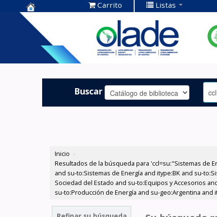
Carrito
Listas
Centro de
Documentación
OLADE -
Buscar
Inicio
›
Resultados de la búsqueda para 'ccl=su:"Sistemas de E
and su-to:Sistemas de Energía and itype:BK and su-to:Si
Sociedad del Estado and su-to:Equipos y Accesorios and 
su-to:Producción de Energía and su-geo:Argentina and i
Refinar su búsqueda